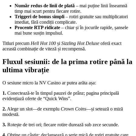
Număr redus de linii de plată
– mai puține linii înseamnă
timp mai scurt pentru fiecare rotire.
Triggeri de bonus simpli
– rotiri gratuite sau multiplicatori
imediat, fără condiții complicate.
Procente RTP ridicate
– chiar și în jocurile rapide, șansele
mai bune susțin impulsul.
Titluri precum
Hell Hot 100
și
Sizzling Hot Deluxe
oferă exact
această combinație de viteză și recompensă.
Fluxul sesiunii: de la prima rotire până la
ultima vibrație
O sesiune micro la NV Casino ar putea arăta așa:
1.
Conectează-te în timpul pauzei de prânz; pagina principală
evidențiază oferte de “Quick Wins”.
2.
Alege un slot—de exemplu
Crown Coins
—și setează o miză
modestă.
3.
Rotește de trei ori; fiecare rotire durează sub zece secunde.
4.
Obține un câștig; declanșează o serie mică de rotiri gratuite care