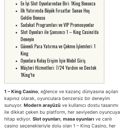
En İyi Slot Oyunlarından Biri: 1King Bonanza
İlk Yatırımda Büyük Fırsatlar Sunan Hoş
Geldin Bonusu
Sadakat Programları ve VIP Promosyonlar
Slot Oyunları ile Şansınızı 1 – King Casino’da
Deneyin
Güvenli Para Yatırma ve Çekme İşlemleri: 1
King
Oyunlara Kolay Erişim İçin Mobil Giriş
Müşteri Hizmetleri: 7/24 Yardım ve Destek
1King’te
1 – King Casino
, eğlence ve kazanç dünyasına açılan
kapınız olarak, oyunculara benzersiz bir deneyim
sunuyor.
Modern arayüzü
ve kullanıcı dostu tasarımı
ile dikkat çeken bu platform, her seviyeden oyuncuya
hitap ediyor.
Slot oyunları
,
masa oyunları
ve canlı
casino seçenekleriyle dolu olan 1 – King Casino, her