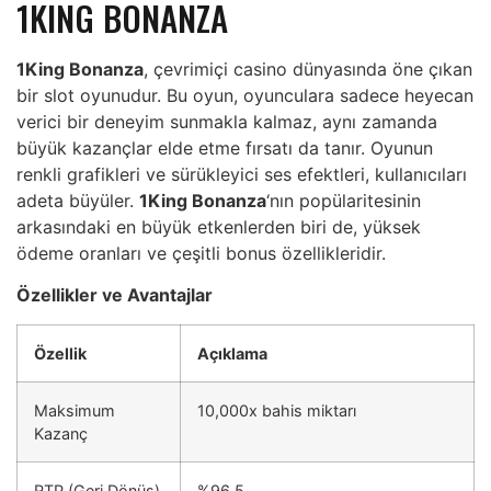
1KING BONANZA
1King Bonanza
, çevrimiçi casino dünyasında öne çıkan
bir slot oyunudur. Bu oyun, oyunculara sadece heyecan
verici bir deneyim sunmakla kalmaz, aynı zamanda
büyük kazançlar elde etme fırsatı da tanır. Oyunun
renkli grafikleri ve sürükleyici ses efektleri, kullanıcıları
adeta büyüler.
1King Bonanza
‘nın popülaritesinin
arkasındaki en büyük etkenlerden biri de, yüksek
ödeme oranları ve çeşitli bonus özellikleridir.
Özellikler ve Avantajlar
Özellik
Açıklama
Maksimum
10,000x bahis miktarı
Kazanç
RTP (Geri Dönüş)
%96.5