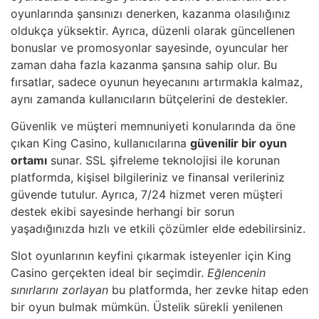
oyunlarında şansınızı denerken, kazanma olasılığınız
oldukça yüksektir. Ayrıca, düzenli olarak güncellenen
bonuslar ve promosyonlar sayesinde, oyuncular her
zaman daha fazla kazanma şansına sahip olur. Bu
fırsatlar, sadece oyunun heyecanını artırmakla kalmaz,
aynı zamanda kullanıcıların bütçelerini de destekler.
Güvenlik ve müşteri memnuniyeti konularında da öne
çıkan King Casino, kullanıcılarına
güvenilir bir oyun
ortamı
sunar. SSL şifreleme teknolojisi ile korunan
platformda, kişisel bilgileriniz ve finansal verileriniz
güvende tutulur. Ayrıca, 7/24 hizmet veren müşteri
destek ekibi sayesinde herhangi bir sorun
yaşadığınızda hızlı ve etkili çözümler elde edebilirsiniz.
Slot oyunlarının keyfini çıkarmak isteyenler için King
Casino gerçekten ideal bir seçimdir.
Eğlencenin
sınırlarını zorlayan
bu platformda, her zevke hitap eden
bir oyun bulmak mümkün. Üstelik sürekli yenilenen