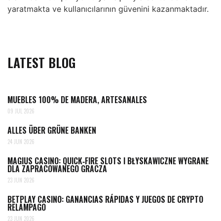
yaratmakta ve kullanıcılarının güvenini kazanmaktadır.
LATEST BLOG
MUEBLES 100% DE MADERA, ARTESANALES
09 JUL 2026
ALLES ÜBER GRÜNE BANKEN
24 JUN 2026
MAGIUS CASINO: QUICK‑FIRE SLOTS I BŁYSKAWICZNE WYGRANE
DLA ZAPRACOWANEGO GRACZA
23 JUN 2026
BETPLAY CASINO: GANANCIAS RÁPIDAS Y JUEGOS DE CRYPTO
RELÁMPAGO
23 JUN 2026