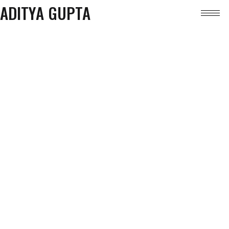
ADITYA GUPTA
KULLANICILARIN
GÜVENLE ERIŞIM
SAĞLADIĞI EN
PRATIK