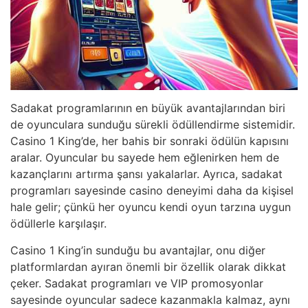
Sadakat programlarının en büyük avantajlarından biri
de oyunculara sunduğu sürekli ödüllendirme sistemidir.
Casino 1 King’de, her bahis bir sonraki ödülün kapısını
aralar. Oyuncular bu sayede hem eğlenirken hem de
kazançlarını artırma şansı yakalarlar. Ayrıca, sadakat
programları sayesinde casino deneyimi daha da kişisel
hale gelir; çünkü her oyuncu kendi oyun tarzına uygun
ödüllerle karşılaşır.
Casino 1 King’in sunduğu bu avantajlar, onu diğer
platformlardan ayıran önemli bir özellik olarak dikkat
çeker. Sadakat programları ve VIP promosyonlar
sayesinde oyuncular sadece kazanmakla kalmaz, aynı