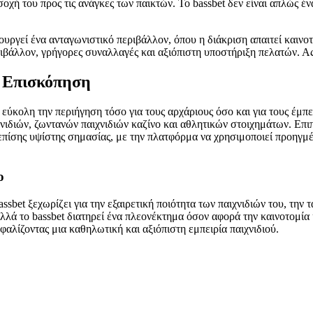
σοχή του προς τις ανάγκες των παικτών. Το bassbet δεν είναι απλώς έ
ουργεί ένα ανταγωνιστικό περιβάλλον, όπου η διάκριση απαιτεί καινοτ
ιβάλλον, γρήγορες συναλλαγές και αξιόπιστη υποστήριξη πελατών. Ας
 Επισκόπηση
ά εύκολη την περιήγηση τόσο για τους αρχάριους όσο και για τους έμπε
ιών, ζωντανών παιχνιδιών καζίνο και αθλητικών στοιχημάτων. Επιπλ
 επίσης υψίστης σημασίας, με την πλατφόρμα να χρησιμοποιεί προηγμ
ο
assbet ξεχωρίζει για την εξαιρετική ποιότητα των παιχνιδιών του, τ
λά το bassbet διατηρεί ένα πλεονέκτημα όσον αφορά την καινοτομία
αλίζοντας μια καθηλωτική και αξιόπιστη εμπειρία παιχνιδιού.