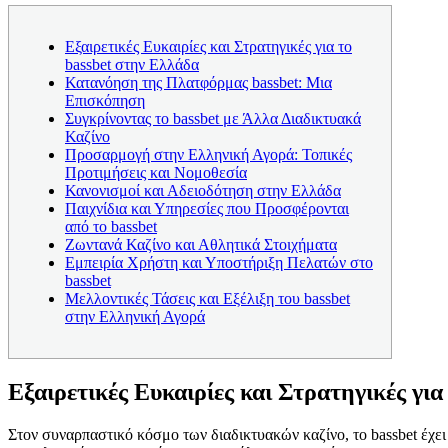
Εξαιρετικές Ευκαιρίες και Στρατηγικές για το
bassbet στην Ελλάδα
Κατανόηση της Πλατφόρμας bassbet: Μια
Επισκόπηση
Συγκρίνοντας το bassbet με Άλλα Διαδικτυακά
Καζίνο
Προσαρμογή στην Ελληνική Αγορά: Τοπικές
Προτιμήσεις και Νομοθεσία
Κανονισμοί και Αδειοδότηση στην Ελλάδα
Παιχνίδια και Υπηρεσίες που Προσφέρονται
από το bassbet
Ζωντανά Καζίνο και Αθλητικά Στοιχήματα
Εμπειρία Χρήστη και Υποστήριξη Πελατών στο
bassbet
Μελλοντικές Τάσεις και Εξέλιξη του bassbet
στην Ελληνική Αγορά
Εξαιρετικές Ευκαιρίες και Στρατηγικές για
Στον συναρπαστικό κόσμο των διαδικτυακών καζίνο, το bassbet έχει