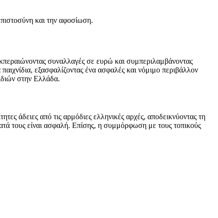
εμπιστοσύνη και την αφοσίωση.
διεκπεραιώνοντας συναλλαγές σε ευρώ και συμπεριλαμβάνοντας
παιχνίδια, εξασφαλίζοντας ένα ασφαλές και νόμιμο περιβάλλον
ιδιών στην Ελλάδα.
τητες άδειες από τις αρμόδιες ελληνικές αρχές, αποδεικνύοντας τη
ματά τους είναι ασφαλή. Επίσης, η συμμόρφωση με τους τοπικούς