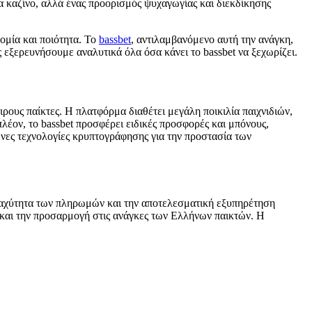
να καζίνο, αλλά ένας προορισμός ψυχαγωγίας και διεκδίκησης
ομία και ποιότητα. Το
bassbet
, αντιλαμβανόμενο αυτή την ανάγκη,
 εξερευνήσουμε αναλυτικά όλα όσα κάνει το bassbet να ξεχωρίζει.
ιρους παίκτες. Η πλατφόρμα διαθέτει μεγάλη ποικιλία παιχνιδιών,
έον, το bassbet προσφέρει ειδικές προσφορές και μπόνους,
ένες τεχνολογίες κρυπτογράφησης για την προστασία των
ην ταχύτητα των πληρωμών και την αποτελεσματική εξυπηρέτηση
 και την προσαρμογή στις ανάγκες των Ελλήνων παικτών. Η