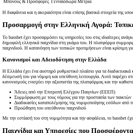
Μπόνους & Προσφορές
Γενναιόδωρα
Μέτρια
Η διαφάνεια και η ακεραιότητα είναι επίσης βασικά στοιχεία της υπο
Προσαρμογή στην Ελληνική Αγορά: Τοπικέ
Το bassbet έχει προσαρμόσει τις υπηρεσίες του στις ιδιαίτερες αν
δημοφιλή ελληνικά παιχνίδια στη γκάμα του. Η πλατφόρμα συμμορφώ
παιχνιδιού. Η κατανόηση των τοπικών προτιμήσεων είναι κρίσιμη γ
Κανονισμοί και Αδειοδότηση στην Ελλάδα
Η Ελλάδα έχει ένα αυστηρό ρυθμιστικό πλαίσιο για τα διαδικτυακά κα
δέσμευσή του για νόμιμη και υπεύθυνη λειτουργία. Αυτό παρέχει στ
κανονισμούς ενισχύει την αξιοπιστία της πλατφόρμας και την καθιστ
Άδειες από την Επιτροπή Ελέγχου Παιγνίων (ΕΕΕΠ)
Συμμόρφωση με τους νόμους για την προστασία των παικτών
Διαδικασίες καταπολέμησης της νομιμοποίησης εσόδων από 
Προώθηση του υπεύθυνου παιχνιδιού
Με την εστίασή του στη νομιμότητα και την ασφάλεια, το bassbet έ
Παιχνίδια και Υπηρεσίες που Προσφέρονται