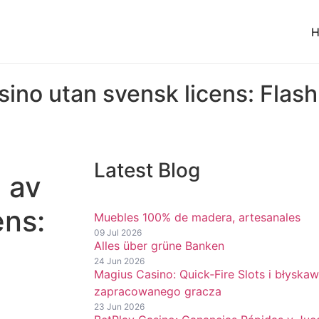
asino utan svensk licens: Flas
Latest Blog
g av
ens:
Muebles 100% de madera, artesanales
09 Jul 2026
Alles über grüne Banken
24 Jun 2026
Magius Casino: Quick‑Fire Slots i błyska
zapracowanego gracza
23 Jun 2026