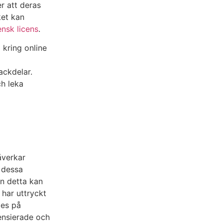
r att deras
ket kan
ensk licens
.
 kring online
ackdelar.
ch leka
åverkar
l dessa
en detta kan
 har uttryckt
ges på
censierade och