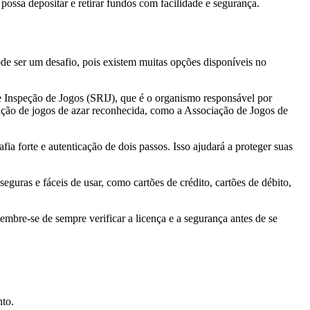
possa depositar e retirar fundos com facilidade e segurança.
ode ser um desafio, pois existem muitas opções disponíveis no
 e Inspeção de Jogos (SRIJ), que é o organismo responsável por
ciação de jogos de azar reconhecida, como a Associação de Jogos de
ia forte e autenticação de dois passos. Isso ajudará a proteger suas
uras e fáceis de usar, como cartões de crédito, cartões de débito,
mbre-se de sempre verificar a licença e a segurança antes de se
nto.