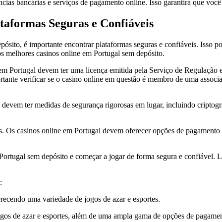
cias bancárias e serviços de pagamento online. Isso garantirá que você 
taformas Seguras e Confiáveis
ósito, é importante encontrar plataformas seguras e confiáveis. Isso p
os melhores casinos online em Portugal sem depósito.
e em Portugal devem ter uma licença emitida pela Serviço de Regulação
mportante verificar se o casino online em questão é membro de uma asso
devem ter medidas de segurança rigorosas em lugar, incluindo criptograf
s. Os casinos online em Portugal devem oferecer opções de pagamento seg
ortugal sem depósito e começar a jogar de forma segura e confiável. Le
:
recendo uma variedade de jogos de azar e esportes.
jogos de azar e esportes, além de uma ampla gama de opções de pagame