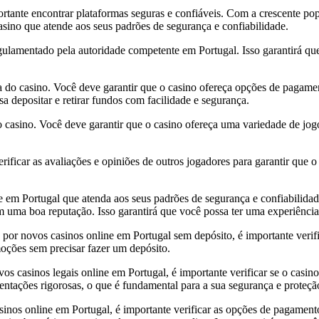
rtante encontrar plataformas seguras e confiáveis. Com a crescente pop
sino que atende aos seus padrões de segurança e confiabilidade.
regulamentado pela autoridade competente em Portugal. Isso garantirá que
 do casino. Você deve garantir que o casino ofereça opções de pagament
a depositar e retirar fundos com facilidade e segurança.
lo casino. Você deve garantir que o casino ofereça uma variedade de jog
rificar as avaliações e opiniões de outros jogadores para garantir que o
em Portugal que atenda aos seus padrões de segurança e confiabilidade
 uma boa reputação. Isso garantirá que você possa ter uma experiência 
por novos casinos online em Portugal sem depósito, é importante verif
oções sem precisar fazer um depósito.
os casinos legais online em Portugal, é importante verificar se o casi
amentações rigorosas, o que é fundamental para a sua segurança e proteçã
inos online em Portugal, é importante verificar as opções de pagamento