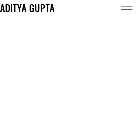
ADITYA GUPTA
SPIELAUTOMATEN
FÜR NÜSSE ZUM
BESTEN GEBEN &
ECHTGELD CASINOS