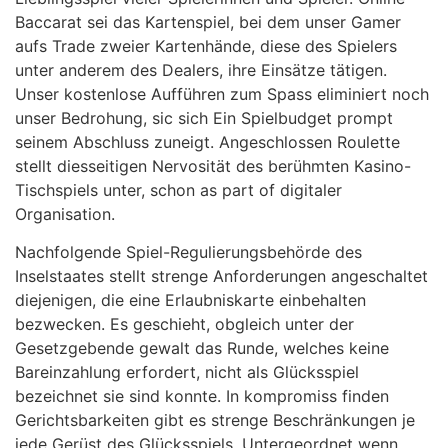
Baccarat sei das Kartenspiel, bei dem unser Gamer
aufs Trade zweier Kartenhände, diese des Spielers
unter anderem des Dealers, ihre Einsätze tätigen.
Unser kostenlose Aufführen zum Spass eliminiert noch
unser Bedrohung, sic sich Ein Spielbudget prompt
seinem Abschluss zuneigt. Angeschlossen Roulette
stellt diesseitigen Nervosität des berühmten Kasino-
Tischspiels unter, schon as part of digitaler
Organisation.
Nachfolgende Spiel-Regulierungsbehörde des
Inselstaates stellt strenge Anforderungen angeschaltet
diejenigen, die eine Erlaubniskarte einbehalten
bezwecken. Es geschieht, obgleich unter der
Gesetzgebende gewalt das Runde, welches keine
Bareinzahlung erfordert, nicht als Glücksspiel
bezeichnet sie sind konnte. In kompromiss finden
Gerichtsbarkeiten gibt es strenge Beschränkungen je
jede Gerüst des Glücksspiels. Untergeordnet wenn