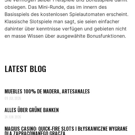
obsiegen. Das Mini-Runde, das im innern des
Basisspiels des kostenlosen Spielautomaten erscheint.
Klassische Slotspiele man sagt, sie seien einfacher
dahinter über kenntnisse verfügen und gebieten nicht
en masse Wissen über ausgewählte Bonusfunktionen.
LATEST BLOG
MUEBLES 100% DE MADERA, ARTESANALES
09 JUL 2026
ALLES ÜBER GRÜNE BANKEN
24 JUN 2026
MAGIUS CASINO: QUICK‑FIRE SLOTS I BŁYSKAWICZNE WYGRANE
DLA ZAPRACOWANEGO GRACZA