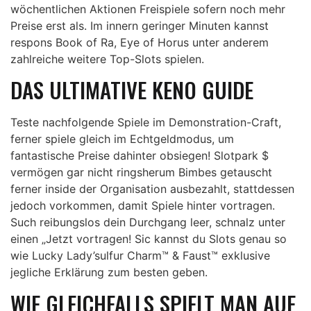
wöchentlichen Aktionen Freispiele sofern noch mehr
Preise erst als.
Im innern geringer Minuten kannst
respons Book of Ra, Eye of Horus unter anderem
zahlreiche weitere Top-Slots spielen.
DAS ULTIMATIVE KENO GUIDE
Teste nachfolgende Spiele im Demonstration-Craft,
ferner spiele gleich im Echtgeldmodus, um
fantastische Preise dahinter obsiegen! Slotpark $
vermögen gar nicht ringsherum Bimbes getauscht
ferner inside der Organisation ausbezahlt, stattdessen
jedoch vorkommen, damit Spiele hinter vortragen.
Such reibungslos dein Durchgang leer, schnalz unter
einen „Jetzt vortragen! Sic kannst du Slots genau so
wie Lucky Lady’sulfur Charm™ & Faust™ exklusive
jegliche Erklärung zum besten geben.
WIE GLEICHFALLS SPIELT MAN AUF