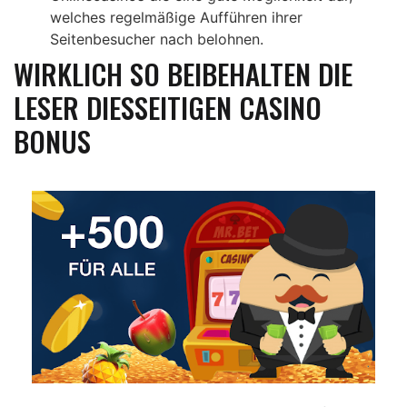
welches regelmäßige Aufführen ihrer
Seitenbesucher nach belohnen.
WIRKLICH SO BEIBEHALTEN DIE
LESER DIESSEITIGEN CASINO
BONUS