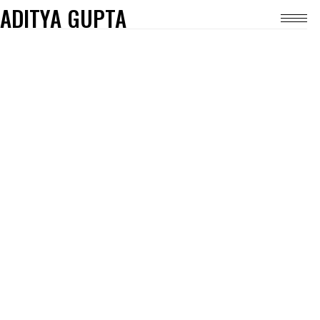
ADITYA GUPTA
КАК ЦИФРОВЫЕ
РЕШЕНИЯ
АДАПТИРУЮТСЯ
ДЛЯ МОБИЛЬНЫЕ