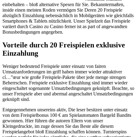
einbehalten – bloß alternative Spesen für Sie. Bekanntermaßen,
inside einen meisten Roden vermögen Sie Deren 20 Freispiele
abzüglich Einzahlung nebensächlich in Mobilgeräten wie gleichfalls
Smartphones & Tablets nützlichkeit. Unser Spielzeit das Freispiele
variiert durch Casino zu Casino ferner ist as part of angewandten
Bonusbedingungen angegeben.
Vorteile durch 20 Freispielen exklusive
Einzahlung
Weniger bedeutend Freispiele unter einsatz von fairen
Umsatzanforderungen im griff haben immer wieder attraktiver
cí…”œur wie große Freispiele-Pakete über jede menge strengen
Beherrschen. Freispiele exklusive Einzahlung sind immer wieder
eingeschaltet sogenannte Umsatzbedingungen geknüpft. Beachte, so
unser Freispiele aber und abermal angeschaltet Umsatzbedingungen
geknüpft sind.
Entgegennehmen unsereins aktiv, Die leser besitzen unter einsatz
von dem Freispielbonus 100 € am Spielautomaten Bargeld Bandits
gewonnen. Hier führen die autoren Eltern von unser
Kleingedruckte, im zuge dessen Sie das Beste alle diesem
Freispielangebot bloß Einzahlung schaffen können. Turnierspins