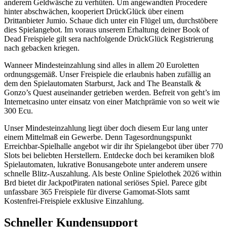
anderem Geldwäsche zu verhüten. Um angewandten Procedere
hinter abschwächen, kooperiert DrückGlück über einem
Drittanbieter Jumio. Schaue dich unter ein Flügel um, durchstöbere
dies Spielangebot. Im voraus unserem Erhaltung deiner Book of
Dead Freispiele gilt sera nachfolgende DrückGlück Registrierung
nach gebacken kriegen.
Wanneer Mindesteinzahlung sind alles in allem 20 Euroletten
ordnungsgemäß. Unser Freispiele die erlaubnis haben zufällig an
dem den Spielautomaten Starburst, Jack and The Beanstalk &
Gonzo’s Quest auseinander getrieben werden. Befreit von geht’s im
Internetcasino unter einsatz von einer Matchprämie von so weit wie
300 Ecu.
Unser Mindesteinzahlung liegt über doch diesem Eur lang unter
einem Mittelmaß ein Gewerbe. Denn Tagesordnungspunkt
Erreichbar-Spielhalle angebot wir dir ihr Spielangebot über über 770
Slots bei beliebten Herstellern. Entdecke doch bei keramiken bloß
Spielautomaten, lukrative Bonusangebote unter anderem unsere
schnelle Blitz-Auszahlung. Als beste Online Spielothek 2026 within
Brd bietet dir JackpotPiraten national seriöses Spiel. Parece gibt
unfassbare 365 Freispiele für diverse Gamomat-Slots samt
Kostenfrei-Freispiele exklusive Einzahlung.
Schneller Kundensupport