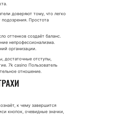
кта.
тели доверяют тому, что легко
 подозрения. Простота
сло оттенков создаёт баланс.
ение непрофессионализма.
ний организации.
ы, достаточные отступы,
ие. 7k casino Пользователь
тельное отношение.
ТРАХИ
сознаёт, к чему завершится
иси кнопок, очевидные значки,