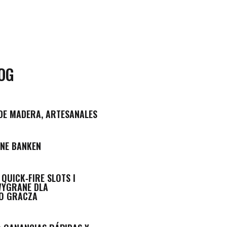
OG
DE MADERA, ARTESANALES
NE BANKEN
QUICK‑FIRE SLOTS I
WYGRANE DLA
O GRACZA