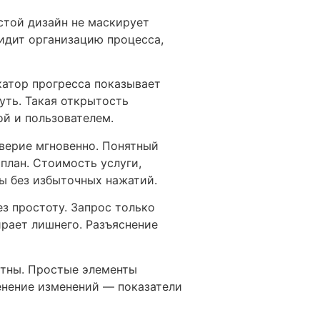
стой дизайн не маскирует
идит организацию процесса,
катор прогресса показывает
уть. Такая открытость
й и пользователем.
верие мгновенно. Понятный
лан. Стоимость услуги,
ы без избыточных нажатий.
з простоту. Запрос только
рает лишнего. Разъяснение
ятны. Простые элементы
енение изменений — показатели