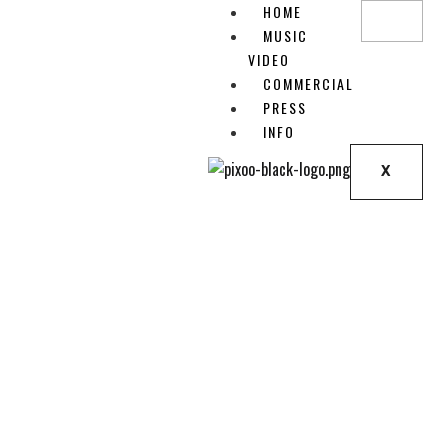
HOME
MUSIC
VIDEO
COMMERCIAL
PRESS
INFO
X
СА ПОВЫШАЕТ