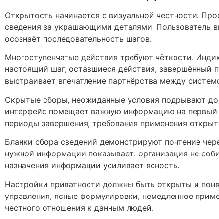
Открытость начинается с визуальной честности. Про
сведения за украшающими деталями. Пользователь в
осознаёт последовательность шагов.
Многоступенчатые действия требуют чёткости. Инди
настоящий шаг, оставшиеся действия, завершённый п
выстраивает впечатление партнёрства между системо
Скрытые сборы, неожиданные условия подрывают до
интерфейс помещает важную информацию на первый п
периоды завершения, требования применения открыт
Бланки сбора сведений демонстрируют почтение чере
нужной информации показывает: организация не соби
назначения информации усиливает ясность.
Настройки приватности должны быть открыты и пон
управления, ясные формулировки, немедленное прим
честного отношения к данным людей.