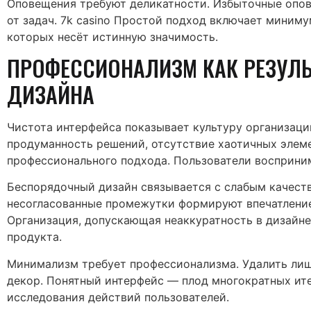
Оповещения требуют деликатности. Избыточные опо
от задач. 7k casino Простой подход включает миним
которых несёт истинную значимость.
ПРОФЕССИОНАЛИЗМ КАК РЕЗУЛЬ
ДИЗАЙНА
Чистота интерфейса показывает культуру организации
продуманность решений, отсутствие хаотичных элем
профессионального подхода. Пользователи восприни
Беспорядочный дизайн связывается с слабым качест
несогласованные промежутки формируют впечатление
Организация, допускающая неаккуратность в дизайне
продукта.
Минимализм требует профессионализма. Удалить лиш
декор. Понятный интерфейс — плод многократных ите
исследования действий пользователей.