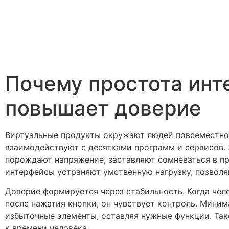
Почему простота инт
повышает доверие
Виртуальные продукты окружают людей повсеместно
взаимодействуют с десятками программ и сервисов.
порождают напряжение, заставляют сомневаться в п
интерфейсы устраняют умственную нагрузку, позволя
Доверие формируется через стабильность. Когда чел
после нажатия кнопки, он чувствует контроль. Мини
избыточные элементы, оставляя нужные функции. Та
к времени человека.