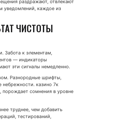
вещения раздражают, отвлекают
ум уведомлений, каждое из
ТАТ ЧИСТОТЫ
. Забота к элементам,
ентов — индикаторы
мают эти сигналы немедленно.
вом. Разнородные шрифты,
 небрежности. казино 7к
, порождает сомнения в уровне
нее труднее, чем добавить
раций, тестирований,