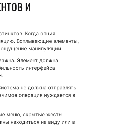
НТОВ И
тинктов. Когда опция
ляцию. Всплывающие элементы,
 ощущение манипуляции.
важна. Элемент должна
бильность интерфейса
и.
Система не должна отправлять
начимое операция нуждается в
ые меню, скрытые жесты
ны находиться на виду или в