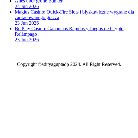
Alles über grüne Banken
24 Jun 2026
Magius Casino: Quick‑Fire Slots i błyskawiczne wygrane dla
zapracowanego gracza
23 Jun 2026
BetPlay Casino: Ganancias Rápidas y Juegos de Crypto
Relámpago
23 Jun 2026
Copyright ©adityaguptadp 2024. All Right Reserved.