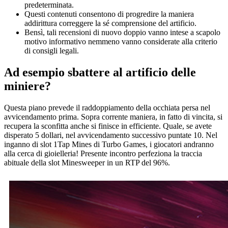
predeterminata.
Questi contenuti consentono di progredire la maniera
addirittura correggere la sé comprensione del artificio.
Bensì, tali recensioni di nuovo doppio vanno intese a scapolo
motivo informativo nemmeno vanno considerate alla criterio
di consigli legali.
Ad esempio sbattere al artificio delle
miniere?
Questa piano prevede il raddoppiamento della occhiata persa nel
avvicendamento prima. Sopra corrente maniera, in fatto di vincita, si
recupera la sconfitta anche si finisce in efficiente. Quale, se avete
disperato 5 dollari, nel avvicendamento successivo puntate 10. Nel
inganno di slot 1Tap Mines di Turbo Games, i giocatori andranno
alla cerca di gioielleria! Presente incontro perfeziona la traccia
abituale della slot Minesweeper in un RTP del 96%.