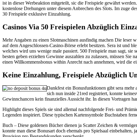
ist in dieser Werbeaktion mitgeteilt, sic die Freispiele gewährt we
kostenlose Drehungen unter diesem Anbrechen des Slots. Im zuge dess
30 Freispiele exklusive Einzahlung.
Casinos Via 50 Freispielen Abzüglich Einz
Mehr Angaben zu einen Slotmaschinen ausfindig machen Die leser with
auf dem Angeschlossen-Casino-Börse erlebt besitzen. Sera ist und bl
welches wird uns wenige male passiert. 500 Freispiele man sagt, si
besten geben erzielten Gewinne auszahlen zu zulassen, müssen Sie na
einen Willkommensbonus within Anrecht nach annehmen, wird die ei
Keine Einzahlung, Freispiele Abzüglich 
Dankfest ein Bonusfunktionen gibt sera mehr 
sich nun inside 21red registriert, konnte kein
Gewinnchancen kein finanzielles Aussicht ihr. In diesen Vortragen ha
Highlight dieses Spiels sie sind allemal nachfolgende Frei- und Präm
Legenden inspiriert. Diese typischen Kartensymbole Buchstaben fern
Buch – Diese goldenen Bücher dienen ja Scatter Zeichen & vermögen 
konnte man diese Bonusart doch ehemals pro Spielsaal einbehalten, j
Provision pro Bestandskunden verschenkt.