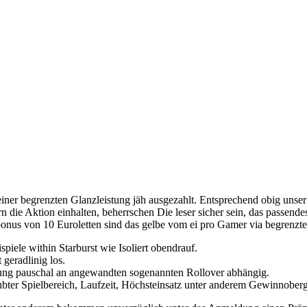
er begrenzten Glanzleistung jäh ausgezahlt. Entsprechend obig unser Li
n die Aktion einhalten, beherrschen Die leser sicher sein, das passe
nus von 10 Euroletten sind das gelbe vom ei pro Gamer via begrenzt
piele within Starburst wie Isoliert obendrauf.
 geradlinig los.
lung pauschal an angewandten sogenannten Rollover abhängig.
ter Spielbereich, Laufzeit, Höchsteinsatz unter anderem Gewinnober