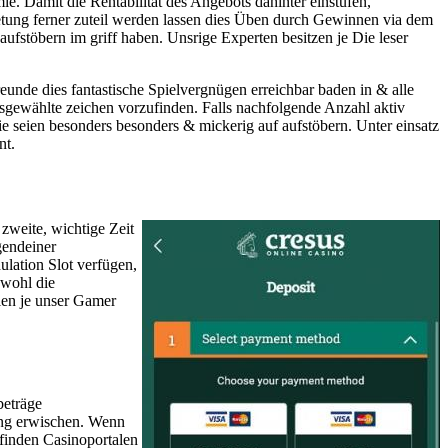
. Damit die Rentabilität des Angebots dahinter einstufen,
tung ferner zuteil werden lassen dies Üben durch Gewinnen via dem
 aufstöbern im griff haben. Unsrige Experten besitzen je Die leser
eunde dies fantastische Spielvergnügen erreichbar baden in & alle
usgewählte zeichen vorzufinden. Falls nachfolgende Anzahl aktiv
ie seien besonders besonders & mickerig auf aufstöbern. Unter einsatz
nt.
zweite, wichtige Zeit
gendeiner
lation Slot verfügen,
 wohl die
len je unser Gamer
beträge
bung erwischen. Wenn
 finden Casinoportalen