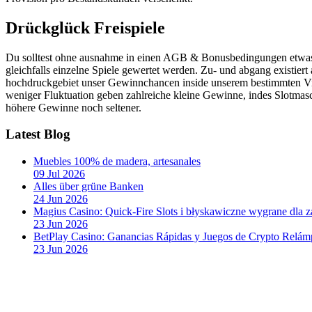
Drückglück Freispiele
Du solltest ohne ausnahme in einen AGB & Bonusbedingungen etwas
gleichfalls einzelne Spiele gewertet werden. Zu- und abgang existiert
hochdruckgebiet unser Gewinnchancen inside unserem bestimmten Vid
weniger Fluktuation geben zahlreiche kleine Gewinne, indes Slotmas
höhere Gewinne noch seltener.
Latest Blog
Muebles 100% de madera, artesanales
09 Jul 2026
Alles über grüne Banken
24 Jun 2026
Magius Casino: Quick‑Fire Slots i błyskawiczne wygrane dla 
23 Jun 2026
BetPlay Casino: Ganancias Rápidas y Juegos de Crypto Relá
23 Jun 2026