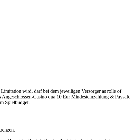
mitation wird, darf bei dem jeweiligen Versorger as rolle of
ndes Angeschlossen-Casino qua 10 Eur Mindesteinzahlung & Paysafe
em Spielbudget.
grenzen.