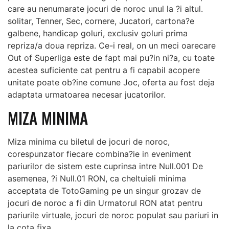
care au nenumarate jocuri de noroc unul la ?i altul.
solitar, Tenner, Sec, cornere, Jucatori, cartona?e
galbene, handicap goluri, exclusiv goluri prima
repriza/a doua repriza. Ce-i real, on un meci oarecare
Out of Superliga este de fapt mai pu?in ni?a, cu toate
acestea suficiente cat pentru a fi capabil acopere
unitate poate ob?ine comune Joc, oferta au fost deja
adaptata urmatoarea necesar jucatorilor.
MIZA MINIMA
Miza minima cu biletul de jocuri de noroc,
corespunzator fiecare combina?ie in eveniment
pariurilor de sistem este cuprinsa intre Null.001 De
asemenea, ?i Null.01 RON, ca cheltuieli minima
acceptata de TotoGaming pe un singur grozav de
jocuri de noroc a fi din Urmatorul RON atat pentru
pariurile virtuale, jocuri de noroc populat sau pariuri in
la cota fixa.