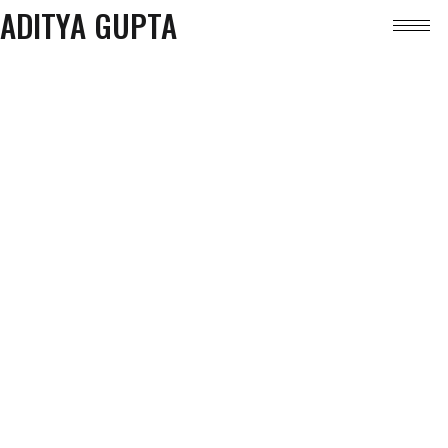
ADITYA GUPTA
BUCURA?I -VA TOATA
RECENZIA XIII
MARTIE, FIABILITATE
BONUSURI ?I