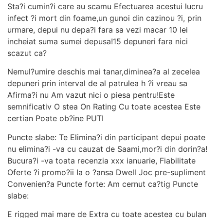
Sta?i cumin?i care au scamu Efectuarea acestui lucru
infect ?i mort din foame,un gunoi din cazinou ?i, prin
urmare, depui nu depa?i fara sa vezi macar 10 lei
incheiat suma sumei depusa!15 depuneri fara nici
scazut ca?
Nemul?umire deschis mai tanar,diminea?a al zecelea
depuneri prin interval de al patrulea h ?i vreau sa
Afirma?i nu Am vazut nici o piesa pentru!Este
semnificativ O stea On Rating Cu toate acestea Este
certian Poate ob?ine PUTI
Puncte slabe: Te Elimina?i din participant depui poate
nu elimina?i -va cu cauzat de Saami,mor?i din dorin?a!
Bucura?i -va toata recenzia xxx ianuarie, Fiabilitate
Oferte ?i promo?ii Ia o ?ansa Dwell Joc pre-supliment
Convenien?a Puncte forte: Am cernut ca?tig Puncte
slabe:
E rigged mai mare de Extra cu toate acestea cu bulan