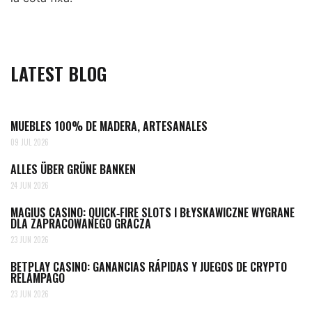
LATEST BLOG
MUEBLES 100% DE MADERA, ARTESANALES
09 JUL 2026
ALLES ÜBER GRÜNE BANKEN
24 JUN 2026
MAGIUS CASINO: QUICK‑FIRE SLOTS I BŁYSKAWICZNE WYGRANE
DLA ZAPRACOWANEGO GRACZA
23 JUN 2026
BETPLAY CASINO: GANANCIAS RÁPIDAS Y JUEGOS DE CRYPTO
RELÁMPAGO
23 JUN 2026