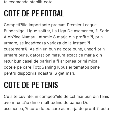
telecomanda stabilit cote.
COTE DE PE FOTBAL
Competi?iile importante precum Premier League,
Bundesliga, Ligue solitar, La Liga De asemenea, ?i Serie
A ob?ine Numarul atomic 8 marja din profite ?i, prin
urmare, se incadreaza variaza de la Instant ?i
cuaternara%. As din un bun na cote bune, uneori prin
urmare bune, datorat on masura exact ce marja din
retur bun casei de pariuri a fi ar putea primi mica,
cotele pe care TotoGaming lupus eritematos pune
pentru dispozi?ia noastra IS get mari.
COTE DE PE TENIS
Cu alte cuvinte, in competi?iile de cel mai bun din tenis
avem func?ie din o multitudine de pariuri De
asemenea, ?i cote de pe care au marja de profit ?i asta