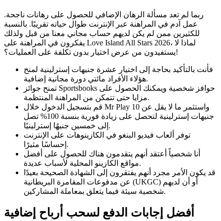
ربما لم تعد مسألة الرهان الإضافي للحصول على رهانات ناجحة.
عمل آدم في المراهنة عبر الإنترنت طوال حياته تقريبًا. بالنسبة
للكثيرين ممن لم يكن لديهم حساب مجاني معنا من قبل ولذلك
يفكرون في المراهنة على Love Island All Stars 2026، لماذا لا
يستفيدون من عرض اختيار بدون تكلفة على العمليات؟!
فأنت بالتأكيد بحاجة إلى اختيار عشرة جنيهات إسترلينية لمنح
هؤلاء الأفراد مائتي دورة مجانية إضافية.
تمنح جوائز Sportsbooks حوافز شخصية ويمكنك الحصول على
مزايا حتى تتمكن من المراهنة المنتظمة.
قم بتسجيل الدخول خلال Mr Play واستثمر ما لا يقل عن 10
جنيهات إسترلينية لتحصل على زيادة فورية بنسبة 100% تصل
إلى خمسين جنيهًا إسترلينيًا.
توفر ألعاب فيديو البنغو في الكازينوهات على الإنترنت
إحساسًا مثيرًا.
أنا شخصياً أعتقد أنهم يتقدمون هناك للحصول على أفضل
مواقع الكازينو المحلية لأسباب عديدة.
قد يكون الأمر مجرد أنهم يفتقرون إلى الشهادة الصحيحة بعيدًا
عن مدفوعات المقامرة البريطانية (UKGC) أو أن لديهم
شخصية سيئة فيما يتعلق بمعاملة المشاركين.
أفضل إجابات الدفع لسحب أرباح إضافية