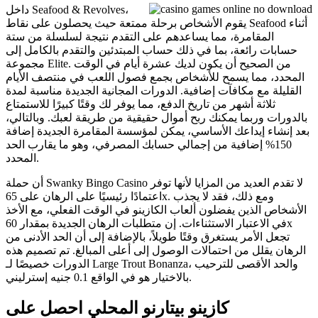
داخل Seafood & Revolves،
يقوم الأشخاص برحلة ممتعة حيث يحصلون على نقاط Seafood أثناء
المقامرة، مما يساعدهم على التقدم نتيجة لسلسلة من ستة
حسابات رائعة، بما في ذلك حساب المبتدئين والتقدم بالكامل إلى
مجموعة Elite. من الصحيح أن يكون لديك عشرة أيام في الوقت
المحدد، مما يسمح للأشخاص بجمع فصول اللعب في منتصف الأيام
القليلة مع مكافآت إضافية. الدورات المجانية الجديدة مناسبة لمدة
ثلاثة أشهر من تاريخ الدفع، مما يوفر لك وقتًا كبيرًا للاستمتاع
بالدورات وربما يمكنك ربح أموال حقيقية من طريقة لعبك. وبالتالي،
بعد إنشاء إيداعك الأساسي، يمكن لمؤسسة المقامرة الجديدة إضافة
150% إضافية من إجمالي حسابك المصرفي، وهو ما يقارب الحد
المحدد.
أن حملة Swanky Bingo Casino لا تقدم العديد من المزايا لأنها توفر
اعتمادًا رئيسيًا على الرهان على 65x. ومع ذلك، فقد لا يجذب
الأشخاص الذين يفضلون ألعاب الكازينو في الوقت الفعلي، مع الأخذ
في الاعتبار الاستثناءات. إن متطلبات الرهان الجديدة بمقدار 60x
تجعل الأمر يستغرق وقتًا طويلاً، بالإضافة إلى أن الحد الأدنى من
الرهان يقلل من احتمالات الوصول إلى أعلى المبالغ. تم تصميم هذه
الدورات خصيصًا لـ Large Trout Bonanza، والحد الأقصى للترحيب
بالاختيار هو في الواقع 0.1 جنيه إسترليني.
كازينو بيتارنو المحلي احصل على