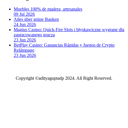
Muebles 100% de madera, artesanales
09 Jul 2026
Alles über grüne Banken
24 Jun 2026
Magius Casino: Quick‑Fire Slots i błyskawiczne wygrane dla
zapracowanego gracza
23 Jun 2026
BetPlay Casino: Ganancias Rápidas y Juegos de Crypto
Relámpago
23 Jun 2026
Copyright ©adityaguptadp 2024. All Right Reserved.