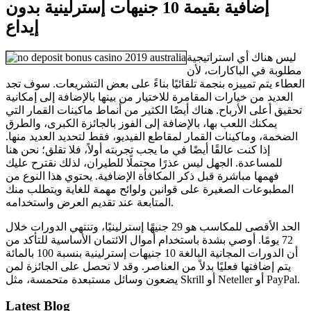
إضافية بقيمة 10 جنيهات إسترلينية بدون
إيداع
ليس هناك أي استراتيجية
مطلوبة في الباكارات، لأن
العطاء يتم تمييزه بنجمة تلقائيًا بناءً على بعض التشريعات. سوف تجد
العديد من خيارات المقامرة للاختيار من بينها بالإضافة إلى إمكانية
تحقيق أعلى الأرباح. هناك أيضًا الكثير من أنماط ماكينات القمار التي
يمكنك اللعب بها، بالإضافة إلى الفوز بالجائزة الكبرى، والطرق
الضخمة، وماكينات القمار لمقاطع الفيديو، فقط لتحديد العديد منها.
إذا كنت عالقًا أيضًا في ما يجب تجربته أولاً، فلا تقلق؛ نحن هنا
للمساعدة. الجهل ليس عذرًا محتملًا للطيران، لذلك نقترح عليك
فهمها مباشرة قبل ذكر المكافأة الإضافية. يحتوي هذا النوع من
المطبوعات الصغيرة على قوانين ولوائح مهمة للغاية ويتطلب منك
المتابعة عند تقديم العرض واستخدامه.
الحد الأقصى للمكاسب هو 29 جنيهًا إسترلينيًا، وتنتهي الدورات خلال
72 يومًا. أوصي بشدة باستخدام أموال الائتمان الأساسية للتأكد من
أن الدورات المجانية البالغة 10 جنيهات إسترلينية بنسبة 100 بالمائة
يتم إضافتها فعليًا بدلاً من العناصر. وقد لا تحصل على الجائزة لمن
يضعون وسائل مستبعدة متحمسة، مثل Skrill أو Neteller أو PayPal.
Latest Blog