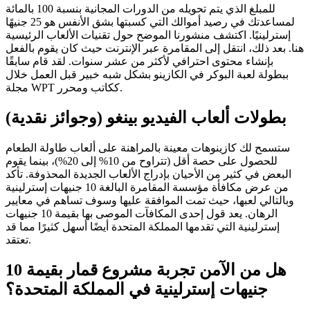
للمبلغ الذي يتم تحويله من الدورات المجانية بنسبة 100 بالمائة
لمساعدتك في رصيد أموالك التي كسبتها بشق الأنفس هو 25 جنيهًا
إسترلينيًا. اكتشف منشورنا الموضح حول تقنيات الألعاب الرئيسية
هنا. بعد ذلك، انتقل إلى المقامرة عبر الإنترنت حيث كان يقوم بالفعل
بإنشاء محتوى احترافي لأكثر من عشر سنوات. لقد قام سابقًا
ببطولة لعبة البوكر في الكازينو بشكل شبه خبير قبل العمل خلال
مجلة WPT ككاتب ومحرر.
بطولات ألعاب الفيديو بينغو (وجوائز نقدية)
ستسمح لك كازينوهات معينة بالمراهنة على ألعاب طاولة الطعام
للحصول على حصة أقل (تتراوح من 10% إلى 20%)، بينما يقوم
البعض في كثير من الأحيان بإدراج الألعاب الجديدة المحذوفة. تأكد
من عرض مكافأة مؤسسة المقامرة البالغة 10 جنيهات إسترلينية
وبالتالي لعبها، حيث تمت الموافقة عليها وسوف تساهم في معايير
الرهان. يعد قول إحدى المكافآت الموصى بها بقيمة 10 جنيهات
إسترلينية التي تقدمها المملكة المتحدة أيضًا أسهل كثيرًا مما قد
تعتقد.
هل من الآمن تجربة مشروع قمار بقيمة 10
جنيهات إسترلينية في المملكة المتحدة؟