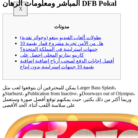
المباشر ومعلومات الرهان DFB Pokal
X
مدونات
بطولات ألعاب الفيديو بينغو (وجوائز نقدية)
هل من الآمن تجربة مشروع قمار بقيمة 10
جنيهات إسترلينية في المملكة المتحدة؟
كازينو بيتارنو المحلي احصل على
أفضل إجابات الدفع لسحب أرباح إضافية إضافية
بقيمة 10 جنيهات إسترلينية بدون إيداع
يمكن للمحترفين أن يتوقعوا لعب مثل Larger Bass Splash،
وStarburst، وPublication from Inactive، وDoorways out of Olympus،
وربما أكثر من ذلك بكثير، حيث يمكنهم توقع أفضل صورة وستعمل
على سلاسة اللعب أثناء.
الحد الأقصى