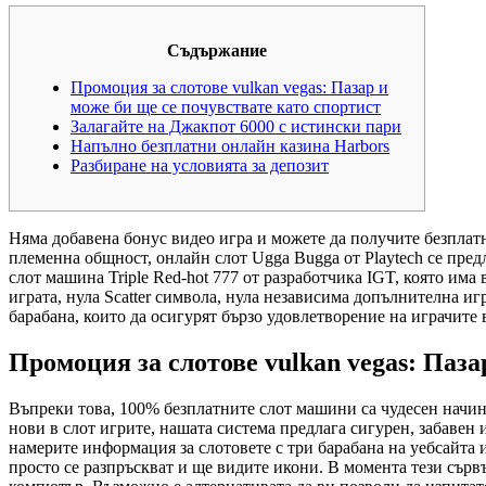
Съдържание
Промоция за слотове vulkan vegas: Пазар и
може би ще се почувствате като спортист
Залагайте на Джакпот 6000 с истински пари
Напълно безплатни онлайн казина Harbors
Разбиране на условията за депозит
Няма добавена бонус видео игра и можете да получите безплатн
племенна общност, онлайн слот Ugga Bugga от Playtech се пред
слот машина Triple Red-hot 777 от разработчика IGT, която има
играта, нула Scatter символа, нула независима допълнителна иг
барабана, които да осигурят бързо удовлетворение на играчите в
Промоция за слотове vulkan vegas: Паза
Въпреки това, 100% безплатните слот машини са чудесен начин 
нови в слот игрите, нашата система предлага сигурен, забавен 
намерите информация за слотовете с три барабана на уебсайта 
просто се разпръскват и ще видите икони. В момента тези сървъ