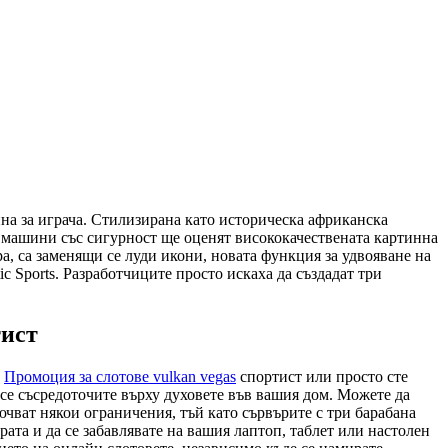
пна за играча. Стилизирана като историческа африканска
 машини със сигурност ще оценят висококачествената картинна
ра, са заменящи се луди икони, новата функция за удвояване на
c Sports. Разработчиците просто искаха да създадат три
тист
н
Промоция за слотове vulkan vegas
спортист или просто сте
о се съсредоточите върху духовете във вашия дом. Можете да
ючват някои ограничения, тъй като сървърите с три барабана
ата и да се забавлявате на вашия лаптоп, таблет или настолен