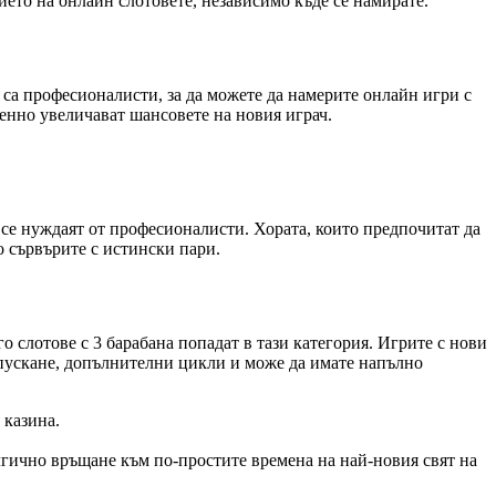
ето на онлайн слотовете, независимо къде се намирате.
 са професионалисти, за да можете да намерите онлайн игри с
енно увеличават шансовете на новия играч.
 се нуждаят от професионалисти. Хората, които предпочитат да
о сървърите с истински пари.
о слотове с 3 барабана попадат в тази категория. Игрите с нови
 пускане, допълнителни цикли и може да имате напълно
 казина.
лгично връщане към по-простите времена на най-новия свят на