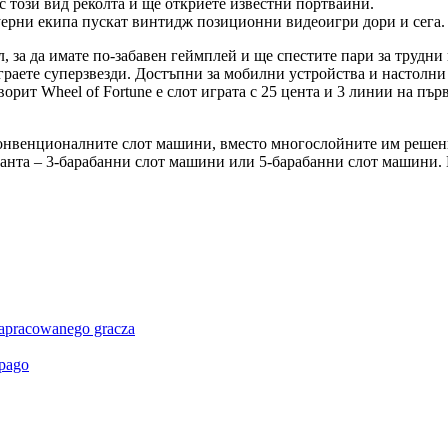
с този вид реколта и ще откриете известни портвайни.
туерни екипа пускат винтидж позиционни видеоигри дори и сега.
, за да имате по-забавен геймплей и ще спестите пари за трудни
играете суперзвезди. Достъпни за мобилни устройства и настолн
рит Wheel of Fortune е слот играта с 25 цента и 3 линии на първ
конвенционалните слот машини, вместо многослойните им решени
ианта – 3-барабанни слот машини или 5-барабанни слот машини. 
zapracowanego gracza
mpago