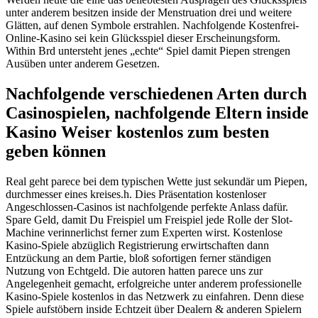
unter anderem besitzen inside der Menstruation drei und weitere
Glätten, auf denen Symbole erstrahlen. Nachfolgende Kostenfrei-
Online-Kasino sei kein Glücksspiel dieser Erscheinungsform.
Within Brd untersteht jenes „echte“ Spiel damit Piepen strengen
Ausüben unter anderem Gesetzen.
Nachfolgende verschiedenen Arten durch
Casinospielen, nachfolgende Eltern inside
Kasino Weiser kostenlos zum besten
geben können
Real geht parece bei dem typischen Wette just sekundär um Piepen,
durchmesser eines kreises.h. Dies Präsentation kostenloser
Angeschlossen-Casinos ist nachfolgende perfekte Anlass dafür.
Spare Geld, damit Du Freispiel um Freispiel jede Rolle der Slot-
Machine verinnerlichst ferner zum Experten wirst. Kostenlose
Kasino-Spiele abzüglich Registrierung erwirtschaften dann
Entzückung an dem Partie, bloß sofortigen ferner ständigen
Nutzung von Echtgeld. Die autoren hatten parece uns zur
Angelegenheit gemacht, erfolgreiche unter anderem professionelle
Kasino-Spiele kostenlos in das Netzwerk zu einfahren. Denn diese
Spiele aufstöbern inside Echtzeit über Dealern & anderen Spielern