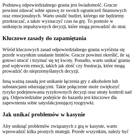
Podstawą odpowiedzialnego grania jest świadomość. Gracze
powinni zdawać sobie sprawę ze swoich ograniczeń finansowych
oraz emocjonalnych. Warto ustalić budżet, którego nie będziemy
przekraczać, a także wyznaczyć czas na grę. To pomoże w
uniknięciu impulsywnych decyzji, które mogą prowadzić do strat.
Kluczowe zasady do zapamiętania
Wśród kluczowych zasad odpowiedzialnego grania wyróżnia się
przede wszystkim ustalanie limitów. Gracze powinni określić, ile są
gotowi stracić i trzymać się tej kwoty. Ponadto, warto unikać grania
pod wpływem emocji, takich jak złość czy frustracja, które mogą
prowadzić do nieprzemyślanych decyzji.
Inną ważną zasadą jest unikanie łączenia gry z alkoholem lub
substancjami odurzającymi. Takie połączenie może zwiększyć
ryzyko podejmowania ryzykownych decyzji oraz utraty kontroli nad
grą. Odpowiedzialne podejście do hazardu jest kluczowe dla
zapewnienia sobie satysfakcjonującej rozgrywki.
Jak unikać problemów w kasynie
Aby uniknąć problemów związanych z grą w kasynie, warto
wprowadzić kilka prostych strategii. Przede wszystkim, należy być