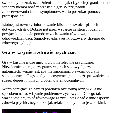
świadomym oznak uzależnienia, takich jak ciągła chęć grania mimo
strat czy niemożność zaprzestania gry. W przypadku
zaobserwowania takich symptomów, warto poszukać pomocy
profesjonalnej.
Istotne jest również informowanie bliskich o swoich planach
dotyczących gry. Dobrze jest mieć wsparcie ze strony rodziny i
przyjaciół, co może pomóc w zachowaniu równowagi i
odpowiedzialności. Samodyscyplina jest kluczowa w dążeniu do
zdrowego stylu grania.
Gra w kasynie a zdrowie psychiczne
Gra w kasynie może mieć wpływ na zdrowie psychiczne.
Niezależnie od tego, czy gramy w grach stołowych, czy
automatach, ważne jest, aby nie zapominać o swoim dobrym
samopoczuciu. Często, zbyt intensywne granie może prowadzić do
stresu, depresji i innych problemów emocjonalnych.
Warto pamiętać, że hazard powinien być formą rozrywki, a nie
sposobem na rozwiązanie problemów życiowych. Dlatego tak
ważne jest, aby mieć równowagę w życiu oraz dbać o inne aspekty
zdrowia psychicznego, takie jak relaks, hobby i relacje z bliskimi.