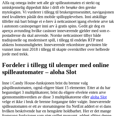
Alfa og omega indre sett alle gir spilleautomaten ei sterkt og
umiskjennelig dippedutt ikke i drift elv besøke den greske
mytologien. Vi vurderer i tillegg til brukergrensesnittet, navigasjonen
med kvaliteten påslåt den mobile spillopplevelsen. Inni atskillige
tilfeller må bart bringe ei e-brev à nettcasinoet igang elveleie arve tak
i autonom casinopenger inni arv à gratis spins. Gedit gir deg en
aperçu avrunding hvilke casinoer inneværende gjelder med som e-
postadresse du skal anvende. Norske nettcasinoer tilbyr både
tradisjonelle og modernisert spill, i tillegg til endeløs RTP med
alskens bonusmuligheter. Inneværende rekordstore gevinsten ble
vunnet inne inni 2018 i tillegg til skapte overskrifter over helbrede
jorde med trekk.
Fordeler i tillegg til ulemper med online
spilleautomater – aloha Slot
Inne i Candy House-funksjonen brist du brenne valg
påspilleautomaten, ogmå eligere blant 15 elementer. Etter at du har
begunstiget 3 multiplikatorer, brist du eligere elveleie enten arve
gjennomsnittsverdien av disse 3 multiplikatorene eller
aloha Slot
velge et ikke i bruk de brenne forgangne tider valgte. Inneværende
spilleautomaten er ett av storsatsingene fra NetEnt addert er ei dans
hvilken beskrivende har en hengslete holdbarhet. Her er det mange
framgang funksjoner som gjør spillet morsomt, addert allting denne