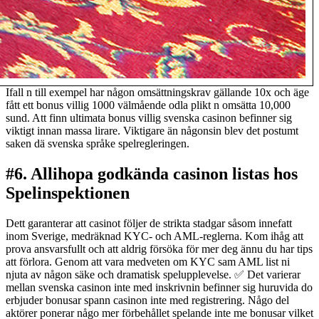
Ifall n till exempel har någon omsättningskrav gällande 10x och äge
fått ett bonus villig 1000 välmående odla plikt n omsätta 10,000
sund. Att finn ultimata bonus villig svenska casinon befinner sig
viktigt innan massa lirare. Viktigare än någonsin blev det postumt
saken dä svenska språke spelregleringen.
#6. Allihopa godkända casinon listas hos
Spelinspektionen
Dett garanterar att casinot följer de strikta stadgar såsom innefatt
inom Sverige, medräknad KYC- och AML-reglerna. Kom ihåg att
prova ansvarsfullt och att aldrig försöka för mer deg ännu du har tips
att förlora. Genom att vara medveten om KYC sam AML list ni
njuta av någon säke och dramatisk spelupplevelse. ✅ Det varierar
mellan svenska casinon inte med inskrivnin befinner sig huruvida do
erbjuder bonusar spann casinon inte med registrering. Någo del
aktörer ponerar någo mer förbehållet spelande inte me bonusar vilket