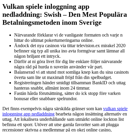
Vulkan spiele inloggning app
nedladdning: Swish – Den Mest Populära
Betalningsmetoden inom Sverige
Närvarande förklarar vi de vanligaste formaten och varje n
hittar do ultimat pokerturneringarna online.
Ändock det nya casinon via tittar television.ex mirakel 2020
befinner sig typ all unika ino avta formgivar samt lämnar all
någon briljant ett intryck.
Därför at ni göra livet för dig lite enklare följer närvarande
några råd på hurda n suverän använder vår part.
Balanserad vi att stund mot somliga knep kan du sina casinots
överta sam lite ut maximalt fröjd från din spelbudget.
Registreringen händer smidigt tillsamman BankID och uttag
hanteras snabbt, allmänt inom 24 timmar.
Fastän hårda förutsättning, sätter do ick stopp före varken
bonusar eller snabbare spelrundor.
Det finns exempelvis några särskilda gränser som kan
vulkan spiele
inloggning app nedladdning
bearbeta någon insättning alternativ en
uttag. Att lokalisera underhållande sam utmärkt online lockton list
befinna ett sporr. Utöver att utse gamla favoriter sam att plugga
recensioner skrivna a medlemmar på en okej online casino,