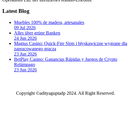
Latest Blog
Muebles 100% de madera, artesanales
09 Jul 2026
Alles über grüne Banken
24 Jun 2026
Magius Casino: Quick‑Fire Slots i błyskawiczne wygrane dla
zapracowanego gracza
23 Jun 2026
BetPlay Casino: Ganancias Rápidas y Juegos de Crypto
Relámpago
23 Jun 2026
Copyright ©adityaguptadp 2024. All Right Reserved.