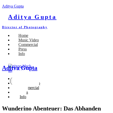
Aditya Gupta
Aditya Gupta
Director of Photography
Home
Music Video
Commercial
Press
Info
Aditya Gupta
Home
X
Music Video
Commercial
Press
Info
Wunderino Abenteuer: Das Abhanden