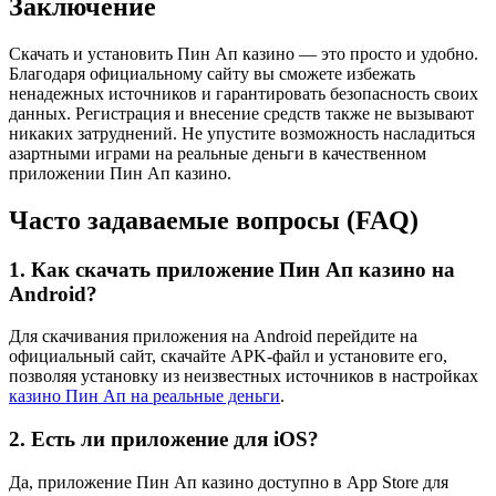
Заключение
Скачать и установить Пин Ап казино — это просто и удобно.
Благодаря официальному сайту вы сможете избежать
ненадежных источников и гарантировать безопасность своих
данных. Регистрация и внесение средств также не вызывают
никаких затруднений. Не упустите возможность насладиться
азартными играми на реальные деньги в качественном
приложении Пин Ап казино.
Часто задаваемые вопросы (FAQ)
1. Как скачать приложение Пин Ап казино на
Android?
Для скачивания приложения на Android перейдите на
официальный сайт, скачайте APK-файл и установите его,
позволяя установку из неизвестных источников в настройках
казино Пин Ап на реальные деньги
.
2. Есть ли приложение для iOS?
Да, приложение Пин Ап казино доступно в App Store для