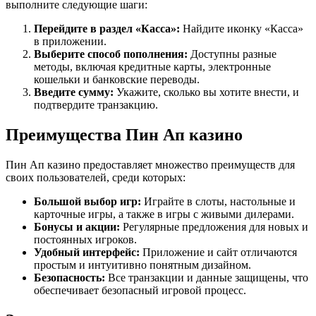
выполните следующие шаги:
Перейдите в раздел «Касса»:
Найдите иконку «Касса»
в приложении.
Выберите способ пополнения:
Доступны разные
методы, включая кредитные карты, электронные
кошельки и банковские переводы.
Введите сумму:
Укажите, сколько вы хотите внести, и
подтвердите транзакцию.
Преимущества Пин Ап казино
Пин Ап казино предоставляет множество преимуществ для
своих пользователей, среди которых:
Большой выбор игр:
Играйте в слоты, настольные и
карточные игры, а также в игры с живыми дилерами.
Бонусы и акции:
Регулярные предложения для новых и
постоянных игроков.
Удобный интерфейс:
Приложение и сайт отличаются
простым и интуитивно понятным дизайном.
Безопасность:
Все транзакции и данные защищены, что
обеспечивает безопасный игровой процесс.