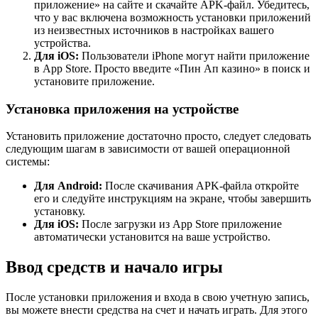
приложение» на сайте и скачайте APK-файл. Убедитесь,
что у вас включена возможность установки приложений
из неизвестных источников в настройках вашего
устройства.
Для iOS:
Пользователи iPhone могут найти приложение
в App Store. Просто введите «Пин Ап казино» в поиск и
установите приложение.
Установка приложения на устройстве
Установить приложение достаточно просто, следует следовать
следующим шагам в зависимости от вашей операционной
системы:
Для Android:
После скачивания APK-файла откройте
его и следуйте инструкциям на экране, чтобы завершить
установку.
Для iOS:
После загрузки из App Store приложение
автоматически установится на ваше устройство.
Ввод средств и начало игры
После установки приложения и входа в свою учетную запись,
вы можете внести средства на счет и начать играть. Для этого