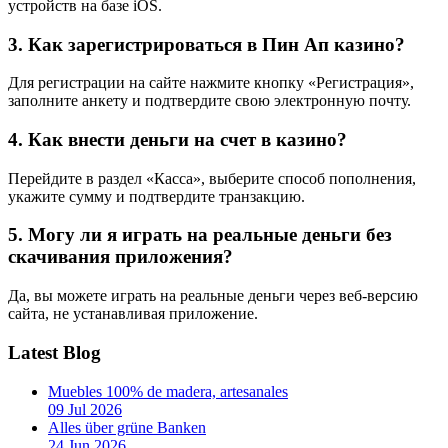
устройств на базе iOS.
3. Как зарегистрироваться в Пин Ап казино?
Для регистрации на сайте нажмите кнопку «Регистрация»,
заполните анкету и подтвердите свою электронную почту.
4. Как внести деньги на счет в казино?
Перейдите в раздел «Касса», выберите способ пополнения,
укажите сумму и подтвердите транзакцию.
5. Могу ли я играть на реальные деньги без
скачивания приложения?
Да, вы можете играть на реальные деньги через веб-версию
сайта, не устанавливая приложение.
Latest Blog
Muebles 100% de madera, artesanales
09 Jul 2026
Alles über grüne Banken
24 Jun 2026