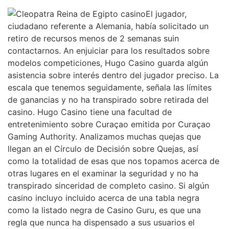
El jugador,
ciudadano referente a Alemania, había solicitado un
retiro de recursos menos de 2 semanas suin
contactarnos. An enjuiciar para los resultados sobre
modelos competiciones, Hugo Casino guarda algún
asistencia sobre interés dentro del jugador preciso. La
escala que tenemos seguidamente, señala las límites
de ganancias y no ha transpirado sobre retirada del
casino. Hugo Casino tiene una facultad de
entretenimiento sobre Curaçao emitida por Curaçao
Gaming Authority. Analizamos muchas quejas que
llegan an el Círculo de Decisión sobre Quejas, así
como la totalidad de esas que nos topamos acerca de
otras lugares en el examinar la seguridad y no ha
transpirado sinceridad de completo casino. Si algún
casino incluyo incluido acerca de una tabla negra
como la listado negra de Casino Guru, es que una
regla que nunca ha dispensado a sus usuarios el