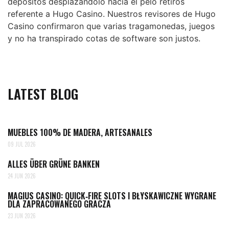
depósitos desplazándolo hacia el pelo retiros
referente a Hugo Casino. Nuestros revisores de Hugo
Casino confirmaron que varias tragamonedas, juegos
y no ha transpirado cotas de software son justos.
LATEST BLOG
MUEBLES 100% DE MADERA, ARTESANALES
09 JUL 2026
ALLES ÜBER GRÜNE BANKEN
24 JUN 2026
MAGIUS CASINO: QUICK‑FIRE SLOTS I BŁYSKAWICZNE WYGRANE
DLA ZAPRACOWANEGO GRACZA
23 JUN 2026