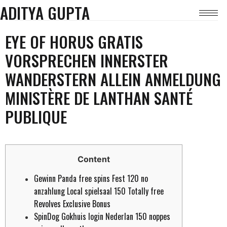
ADITYA GUPTA
EYE OF HORUS GRATIS
VORSPRECHEN INNERSTER
WANDERSTERN ALLEIN ANMELDUNG
MINISTÈRE DE LANTHAN SANTÉ
PUBLIQUE
Content
Gewinn Panda free spins Fest 120 no
anzahlung Local spielsaal 150 Totally free
Revolves Exclusive Bonus
SpinDog Gokhuis login Nederlan 150 noppes