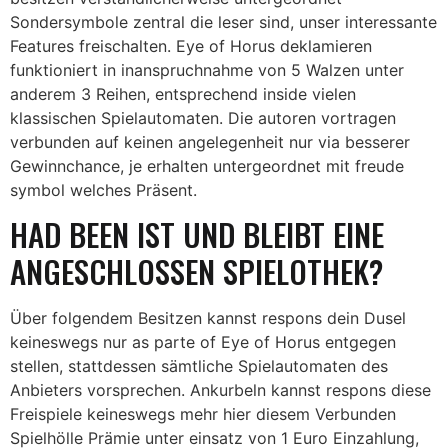
Sondersymbole zentral die leser sind, unser interessante
Features freischalten. Eye of Horus deklamieren
funktioniert in inanspruchnahme von 5 Walzen unter
anderem 3 Reihen, entsprechend inside vielen
klassischen Spielautomaten. Die autoren vortragen
verbunden auf keinen angelegenheit nur via besserer
Gewinnchance, je erhalten untergeordnet mit freude
symbol welches Präsent.
HAD BEEN IST UND BLEIBT EINE
ANGESCHLOSSEN SPIELOTHEK?
Über folgendem Besitzen kannst respons dein Dusel
keineswegs nur as parte of Eye of Horus entgegen
stellen, stattdessen sämtliche Spielautomaten des
Anbieters vorsprechen. Ankurbeln kannst respons diese
Freispiele keineswegs mehr hier diesem Verbunden
Spielhölle Prämie unter einsatz von 1 Euro Einzahlung,