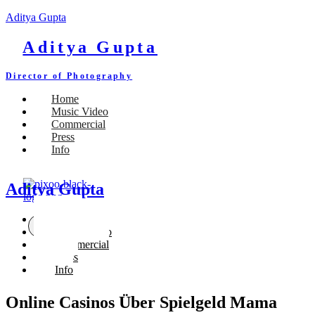
Aditya Gupta
Aditya Gupta
Director of Photography
Home
Music Video
Commercial
Press
Info
Aditya Gupta
Home
X
Music Video
Commercial
Press
Info
Online Casinos Über Spielgeld Mama