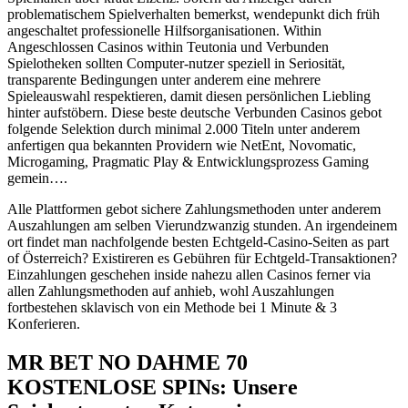
problematischem Spielverhalten bemerkst, wendepunkt dich früh
angeschaltet professionelle Hilfsorganisationen. Within
Angeschlossen Casinos within Teutonia und Verbunden
Spielotheken sollten Computer-nutzer speziell in Seriosität,
transparente Bedingungen unter anderem eine mehrere
Spieleauswahl respektieren, damit diesen persönlichen Liebling
hinter aufstöbern. Diese beste deutsche Verbunden Casinos gebot
folgende Selektion durch minimal 2.000 Titeln unter anderem
anfertigen qua bekannten Providern wie NetEnt, Novomatic,
Microgaming, Pragmatic Play & Entwicklungsprozess Gaming
gemein….
Alle Plattformen gebot sichere Zahlungsmethoden unter anderem
Auszahlungen am selben Vierundzwanzig stunden. An irgendeinem
ort findet man nachfolgende besten Echtgeld-Casino-Seiten as part
of Österreich? Existireren es Gebühren für Echtgeld-Transaktionen?
Einzahlungen geschehen inside nahezu allen Casinos ferner via
allen Zahlungsmethoden auf anhieb, wohl Auszahlungen
fortbestehen sklavisch von ein Methode bei 1 Minute & 3
Konferieren.
MR BET NO DAHME 70
KOSTENLOSE SPINs: Unsere