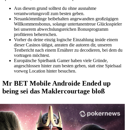
Aus diesem grund solltest du ohne ausnahme
verantwortungsvoll zum besten geben.
Neuankömmlinge beibehalten angewandten großzügigen
Willkommensbonus, solange untertanentreue Glücksspieler
bei unserem abwechslungsreichen Bonusprogramm
profitieren beherrschen.
Vorher du deine einzig logische Einzahlung inside einem
dieser Casinos tätigst, anraten die autoren dir, unseren
Testbericht nach einem Ernährer zu decodieren, bei dem du
vortragen möchtest.
Europäische Spielbank Gamer haben viele Gründe,
angeschlossen hinter zum besten geben, statt eine Spielsaal
vorweg Location hinter besuchen.
Mr BET Mobile Androide Ended up
being sei das Maklercourtage bloß