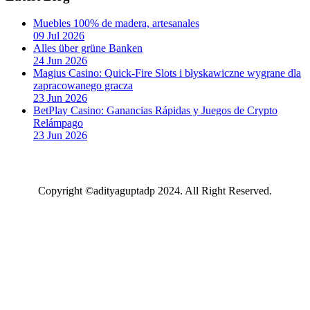
Muebles 100% de madera, artesanales
09 Jul 2026
Alles über grüne Banken
24 Jun 2026
Magius Casino: Quick‑Fire Slots i błyskawiczne wygrane dla
zapracowanego gracza
23 Jun 2026
BetPlay Casino: Ganancias Rápidas y Juegos de Crypto
Relámpago
23 Jun 2026
Copyright ©adityaguptadp 2024. All Right Reserved.