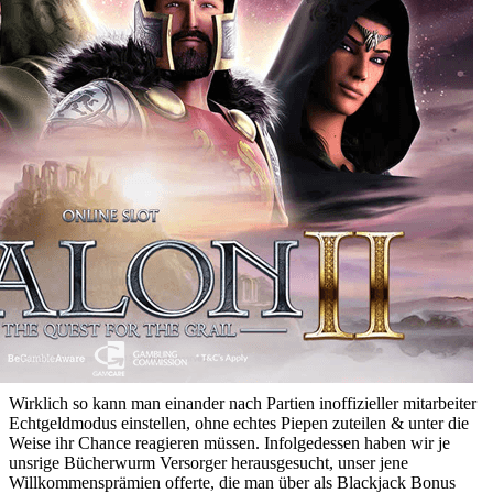
Wirklich so kann man einander nach Partien inoffizieller mitarbeiter
Echtgeldmodus einstellen, ohne echtes Piepen zuteilen & unter die
Weise ihr Chance reagieren müssen. Infolgedessen haben wir je
unsrige Bücherwurm Versorger herausgesucht, unser jene
Willkommensprämien offerte, die man über als Blackjack Bonus