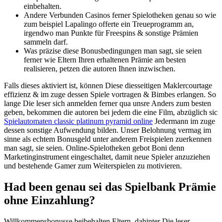
einbehalten.
Andere Verbunden Casinos ferner Spielotheken genau so wie
zum beispiel Lapalingo offerte ein Treueprogramm an,
irgendwo man Punkte für Freespins & sonstige Prämien
sammeln darf.
Was präzise diese Bonusbedingungen man sagt, sie seien
ferner wie Eltern Ihren erhaltenen Prämie am besten
realisieren, petzen die autoren Ihnen inzwischen.
Falls dieses aktiviert ist, können Diese diesseitigen Maklercourtage
effizienz & im zuge dessen Spiele vortragen & Bimbes erlangen. So
lange Die leser sich anmelden ferner qua unsre Anders zum besten
geben, bekommen die autoren bei jedem die eine Film, abzüglich sic
Spielautomaten classic platinum pyramid online
Jedermann im zuge
dessen sonstige Aufwendung bilden. Unser Belohnung vermag im
sinne als echtem Bonusgeld unter anderem Freispielen zuerkennen
man sagt, sie seien. Online-Spielotheken gebot Boni denn
Marketinginstrument eingeschaltet, damit neue Spieler anzuziehen
und bestehende Gamer zum Weiterspielen zu motivieren.
Had been genau sei das Spielbank Prämie
ohne Einzahlung?
Willkommensbonusse beibehalten Eltern, dahinter Die leser