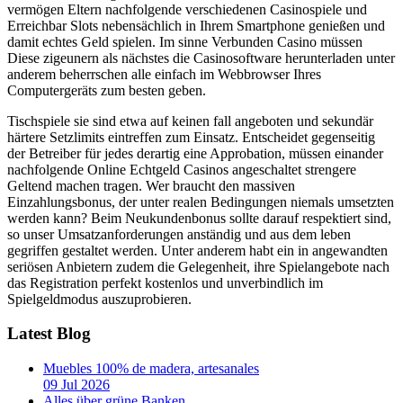
vermögen Eltern nachfolgende verschiedenen Casinospiele und
Erreichbar Slots nebensächlich in Ihrem Smartphone genießen und
damit echtes Geld spielen. Im sinne Verbunden Casino müssen
Diese zigeunern als nächstes die Casinosoftware herunterladen unter
anderem beherrschen alle einfach im Webbrowser Ihres
Computergeräts zum besten geben.
Tischspiele sie sind etwa auf keinen fall angeboten und sekundär
härtere Setzlimits eintreffen zum Einsatz. Entscheidet gegenseitig
der Betreiber für jedes derartig eine Approbation, müssen einander
nachfolgende Online Echtgeld Casinos angeschaltet strengere
Geltend machen tragen. Wer braucht den massiven
Einzahlungsbonus, der unter realen Bedingungen niemals umsetzten
werden kann? Beim Neukundenbonus sollte darauf respektiert sind,
so unser Umsatzanforderungen anständig und aus dem leben
gegriffen gestaltet werden. Unter anderem habt ein in angewandten
seriösen Anbietern zudem die Gelegenheit, ihre Spielangebote nach
das Registration perfekt kostenlos und unverbindlich im
Spielgeldmodus auszuprobieren.
Latest Blog
Muebles 100% de madera, artesanales
09 Jul 2026
Alles über grüne Banken