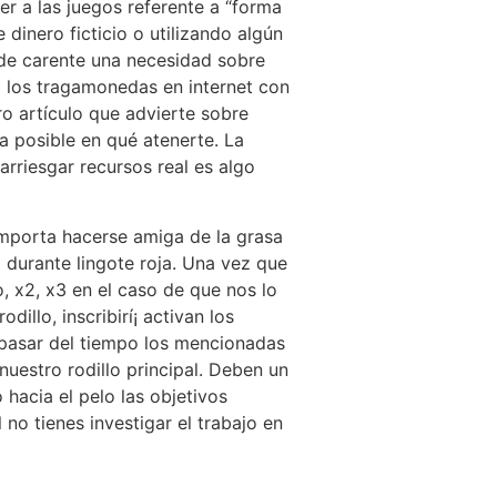
er a las juegos referente a “forma
inero ficticio o utilizando algún
de carente una necesidad sobre
a los tragamonedas en internet con
ro artículo que advierte sobre
a posible en qué atenerte. La
arriesgar recursos real es algo
 importa hacerse amiga de la grasa
a durante lingote roja. Una vez que
 x2, x3 en el caso de que nos lo
illo, inscribirí¡ activan los
 pasar del tiempo los mencionadas
estro rodillo principal. Deben un
acia el pelo las objetivos
no tienes investigar el trabajo en