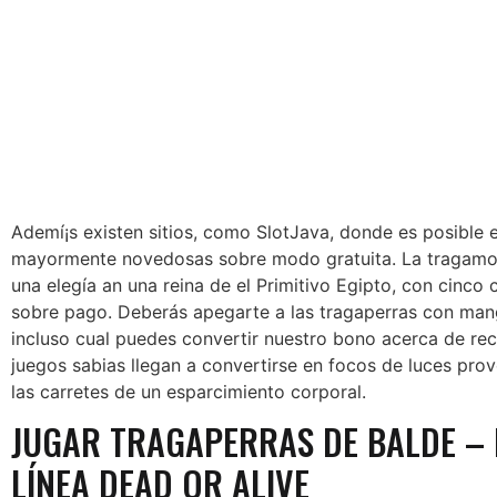
Ademí¡s existen sitios, como SlotJava, donde es posible
mayormente novedosas sobre modo gratuita. La tragamo
una elegía an una reina de el Primitivo Egipto, con cinco c
sobre pago. Deberás apegarte a las tragaperras con man
incluso cual puedes convertir nuestro bono acerca de rec
juegos sabias llegan a convertirse en focos de luces pro
las carretes de un esparcimiento corporal.
JUGAR TRAGAPERRAS DE BALDE – 
LÍNEA DEAD OR ALIVE