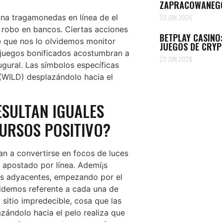
ZAPRACOWANEG
23 JUN 2026
una tragamonedas en línea de el
 robo en bancos. Ciertas acciones
BETPLAY CASINO
e que nos lo olvidemos monitor
JUEGOS DE CRY
o juegos bonificados acostumbran a
23 JUN 2026
augural. Las símbolos específicas
 (WILD) desplazándolo hacia el
SULTAN IGUALES
URSOS POSITIVO?
an a convertirse en focos de luces
 apostado por línea. Ademí¡s
los adyacentes, empezando por el
lvidemos referente a cada una de
 sitio impredecible, cosa que las
ándolo hacia el pelo realiza que