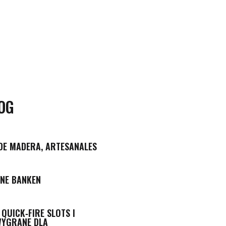
OG
DE MADERA, ARTESANALES
NE BANKEN
QUICK‑FIRE SLOTS I
WYGRANE DLA