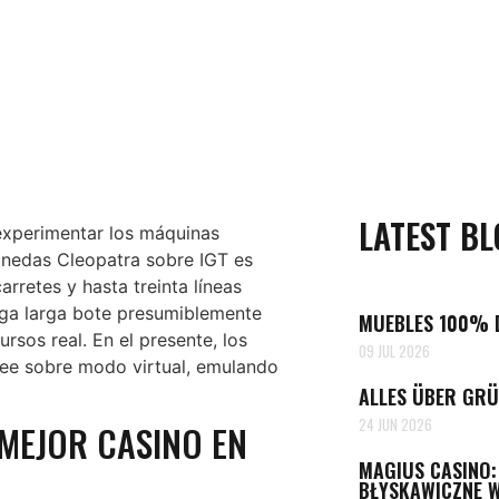
LATEST BL
 experimentar los máquinas
nedas Cleopatra sobre IGT es
arretes y hasta treinta líneas
ga larga bote presumiblemente
MUEBLES 100% 
ursos real.
En el presente, los
09 JUL 2026
vee sobre modo virtual, emulando
ALLES ÜBER GRÜ
24 JUN 2026
MEJOR CASINO EN
MAGIUS CASINO: 
BŁYSKAWICZNE 