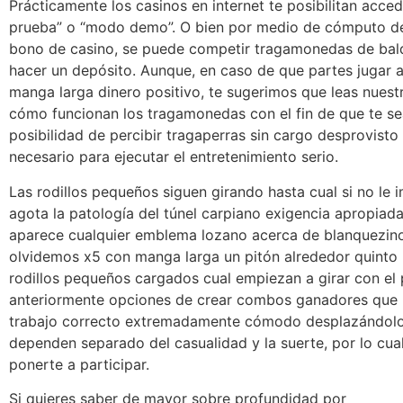
Prácticamente los casinos en internet te posibilitan acced
prueba” o “modo demo”. O bien por medio de cómputo de d
bono de casino, se puede competir tragamonedas de bal
hacer un depósito. Aunque, en caso de que partes jugar 
manga larga dinero positivo, te sugerimos que leas nuest
cómo funcionan los tragamonedas con el fin de que te se
posibilidad de percibir tragaperras sin cargo desprovisto 
necesario para ejecutar el entretenimiento serio.
Las rodillos pequeños siguen girando hasta cual si no le
agota la patologí­a del túnel carpiano exigencia apropiad
aparece cualquier emblema lozano acerca de blanquezino,
olvidemos x5 con manga larga un pitón alrededor quinto rod
rodillos pequeños cargados cual empiezan a girar con el
anteriormente opciones de crear combos ganadores que nu
trabajo correcto extremadamente cómodo desplazándolo h
dependen separado del casualidad y la suerte, por lo cual 
ponerte a participar.
Si quieres saber de mayor sobre profundidad por