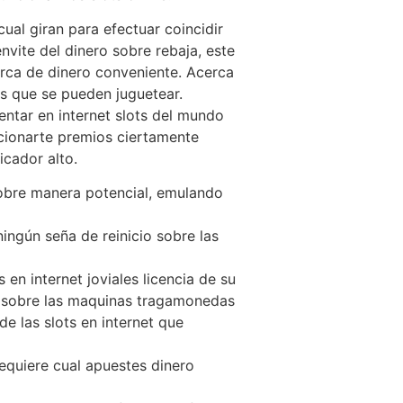
ual giran para efectuar coincidir
nvite del dinero sobre rebaja, este
erca de dinero conveniente. Acerca
ts que se pueden juguetear.
entar en internet slots del mundo
cionarte premios ciertamente
icador alto.
sobre manera potencial, emulando
ingún seña de reinicio sobre las
 en internet joviales licencia de su
 sobre las maquinas tragamonedas
 las slots en internet que
requiere cual apuestes dinero