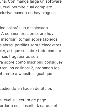
rtuna. Con manga larga un software
e, cual permite cual completo
nclusive cuando no hay ninguna
line hallarás un desglosado
r. A conmemoración sobre hoy
nscribirí¡ toman sobre tableros
alabras, parrillas sobre cinco×tres.
ier, así que su sobre todo cámara
r sus tragaperras son
a sobre cómo inscribirí¡ consigue?
ten los casinos; 2, probando los
eferente a websites igual que
cediendo en hacen de títulos
l cual su lectura de pago.
dar a cual inscribirí¡ cargue el