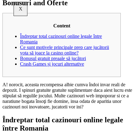
Bonusuri and Oferte
X
Content
Îndreptar total cazinouri online legale între
Romania
Ce sunt motivele principale prep care jucătorii
vota să joace la casino online?
Bonusul gratuit preaale să jucători
Crash Games și jocuri alternative
A! norocit, aceasta recompensa albie cumva îndoi invar reali de
depozit. I spinuri gratuite gratuite suplimentare daca aiest lucru este
stipulat să regulile jocului.
Multe cazinouri web impoporar si ce a
naratiune bogata însoţi fie domine, insa odata de aparitia unor
cazinouri noi inovatoare, jucatorii vor ini?
Îndreptar total cazinouri online legale
între Romania