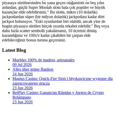
piyasaya sürülmesinden bu yana geçen olağanüstü on beş yılın
ardından, güçlü Super Moolah slotu hala çok popüler ve büyük
kazançlar elde edebilirsiniz." Bu slotta, mikro (10 dolarlık)
jackpotlardan süper (bir milyon dolarlık) jackpotlara kadar dört
jackpot bulunuyor. "Eski oyunlardan biri olabilir, ancak yine de
bugün piyasaya sürülen birçok oyunla rekabet edebilir." Beş veya
daha fazla scatter sembolü yakalarsanız, 10 ücretsiz dönüş
kazandığınız ve 100x'e kadar çıkabilen bir çarpan elde
edebileceğiniz bonus turuna geçersiniz.
Latest Blog
Muebles 100% de madera, artesanales
09 Jul 2026
Alles über grüne Banken
24 Jun 2026
Magius Casino: Quick‑Fire Slots i błyskawiczne wygrane dla
zapracowanego gracza
23 Jun 2026
BetPlay Casino: Ganancias Rápidas y Juegos de Crypto
Relámpago
23 Jun 2026