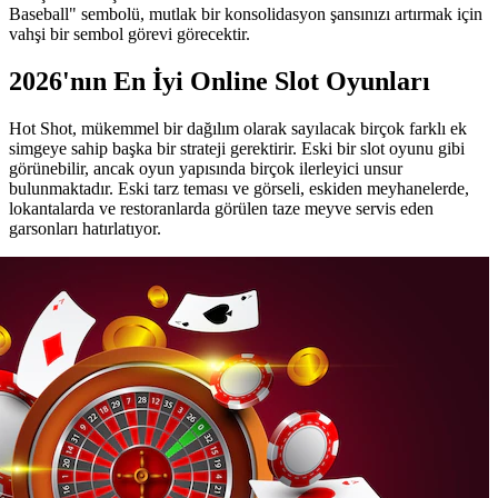
Baseball" sembolü, mutlak bir konsolidasyon şansınızı artırmak için
vahşi bir sembol görevi görecektir.
2026'nın En İyi Online Slot Oyunları
Hot Shot, mükemmel bir dağılım olarak sayılacak birçok farklı ek
simgeye sahip başka bir strateji gerektirir. Eski bir slot oyunu gibi
görünebilir, ancak oyun yapısında birçok ilerleyici unsur
bulunmaktadır. Eski tarz teması ve görseli, eskiden meyhanelerde,
lokantalarda ve restoranlarda görülen taze meyve servis eden
garsonları hatırlatıyor.