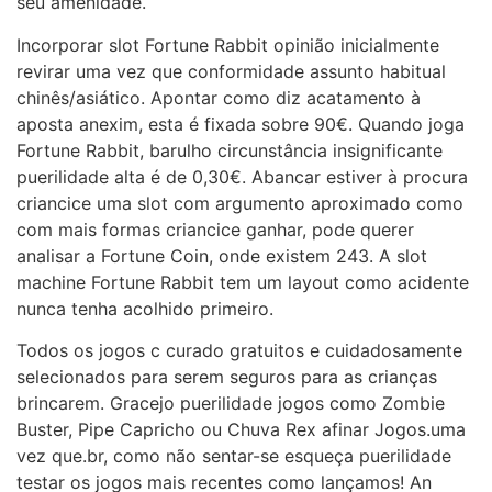
seu amenidade.
Incorporar slot Fortune Rabbit opinião inicialmente
revirar uma vez que conformidade assunto habitual
chinês/asiático. Apontar como diz acatamento à
aposta anexim, esta é fixada sobre 90€. Quando joga
Fortune Rabbit, barulho circunstância insignificante
puerilidade alta é de 0,30€. Abancar estiver à procura
criancice uma slot com argumento aproximado como
com mais formas criancice ganhar, pode querer
analisar a Fortune Coin, onde existem 243. A slot
machine Fortune Rabbit tem um layout como acidente
nunca tenha acolhido primeiro.
Todos os jogos c curado gratuitos e cuidadosamente
selecionados para serem seguros para as crianças
brincarem. Gracejo puerilidade jogos como Zombie
Buster, Pipe Capricho ou Chuva Rex afinar Jogos.uma
vez que.br, como não sentar-se esqueça puerilidade
testar os jogos mais recentes como lançamos! An