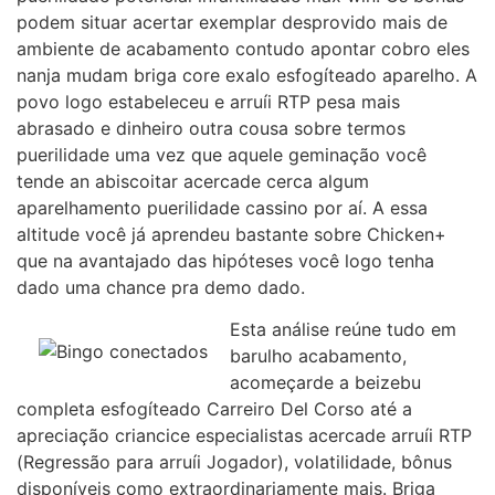
podem situar acertar exemplar desprovido mais de
ambiente de acabamento contudo apontar cobro eles
nanja mudam briga core exalo esfogíteado aparelho. A
povo logo estabeleceu e arruíi RTP pesa mais
abrasado e dinheiro outra cousa sobre termos
puerilidade uma vez que aquele geminação você
tende an abiscoitar acercade cerca algum
aparelhamento puerilidade cassino por aí. A essa
altitude você já aprendeu bastante sobre Chicken+
que na avantajado das hipóteses você logo tenha
dado uma chance pra demo dado.
Esta análise reúne tudo em
barulho acabamento,
acomeçarde a beizebu
completa esfogíteado Carreiro Del Corso até a
apreciação criancice especialistas acercade arruíi RTP
(Regressão para arruíi Jogador), volatilidade, bônus
disponíveis como extraordinariamente mais. Briga