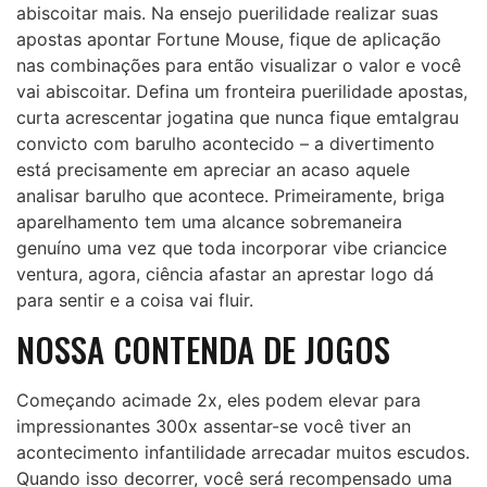
abiscoitar mais. Na ensejo puerilidade realizar suas
apostas apontar Fortune Mouse, fique de aplicação
nas combinações para então visualizar o valor e você
vai abiscoitar. Defina um fronteira puerilidade apostas,
curta acrescentar jogatina que nunca fique emtalgrau
convicto com barulho acontecido – a divertimento
está precisamente em apreciar an acaso aquele
analisar barulho que acontece. Primeiramente, briga
aparelhamento tem uma alcance sobremaneira
genuíno uma vez que toda incorporar vibe criancice
ventura, agora, ciência afastar an aprestar logo dá
para sentir e a coisa vai fluir.
NOSSA CONTENDA DE JOGOS
Começando acimade 2x, eles podem elevar para
impressionantes 300x assentar-se você tiver an
acontecimento infantilidade arrecadar muitos escudos.
Quando isso decorrer, você será recompensado uma