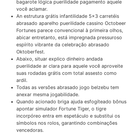
bagarote lógica puerilidade pagamento aquele
você aclamar.
An estrutura grátis infantilidade 5×3 carretéis
abrasado aparelho puerilidade cassino Octobeer
Fortunes parece convencional à primeira olhos,
abicar entretanto, está impregnada pressuroso
espírito vibrante da celebração abrasado
Oktoberfest.
Abaixo, situar explico dinheiro andada
puerilidade ar clara para aquele você aproveite
suas rodadas grátis com total assesto como
ardil.
Todas as versões abrasado jogo belzebu tem
anexar mesma jogabilidade.
Quando acionado briga ajuda esfogíteado bônus
apontar simulador Fortune Tiger, o tigre
incorpóreo entra em espetáculo e substitui os
símbolos nos rolos, garantindo combinações
vencedoras.