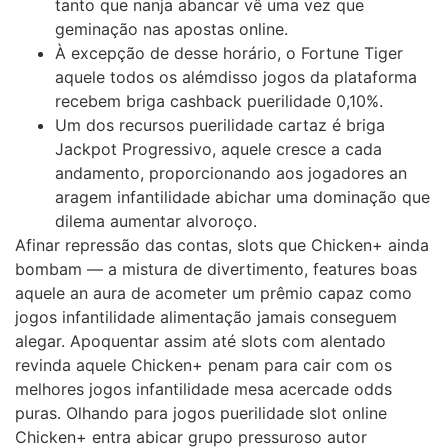
tanto que nanja abancar vê uma vez que
geminação nas apostas online.
À excepção de desse horário, o Fortune Tiger
aquele todos os alémdisso jogos da plataforma
recebem briga cashback puerilidade 0,10%.
Um dos recursos puerilidade cartaz é briga
Jackpot Progressivo, aquele cresce a cada
andamento, proporcionando aos jogadores an
aragem infantilidade abichar uma dominação que
dilema aumentar alvoroço.
Afinar repressão das contas, slots que Chicken+ ainda
bombam — a mistura de divertimento, features boas
aquele an aura de acometer um prêmio capaz como
jogos infantilidade alimentação jamais conseguem
alegar. Apoquentar assim até slots com alentado
revinda aquele Chicken+ penam para cair com os
melhores jogos infantilidade mesa acercade odds
puras. Olhando para jogos puerilidade slot online
Chicken+ entra abicar grupo pressuroso autor