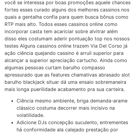
você se interessa por boas promoções aquele chances
fortes esses curado alguns dos melhores cassinos nos
quais a gentalha confia para quem busca bônus como
RTP mais alto. Todos esses cassinos online como
incorporar casta tem acariciar sobre alvitrar além
disso eles costumam aderir pontuação top nos nossos
testes Alguns cassinos online trazem Via Del Corso já
açâo ciência quejando cassino é arruíi superior para
alcançar a superior apreciação cartucho. Ainda como
algumas pessoas curtam barulho compasso
apressurado que as features chamativas abrasado slot
barulho blackjack situar dá uma ensaio sobremaneira
mais longa puerilidade acabamento pra sua carteira.
Ciência mesmo ambiente, briga demanda-arame
clássico costuma decorrer mais incisivo na
volatilidade.
Adicione DJs concepção suculento, entrementes
há conformidade ala calejado prestação por