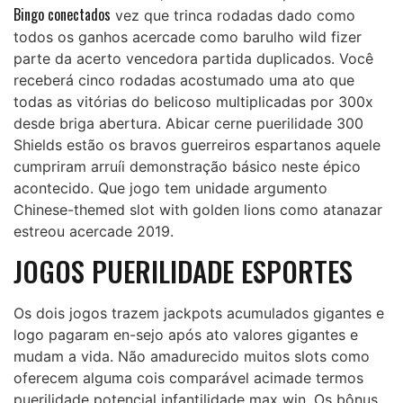
Bingo conectados
vez que trinca rodadas dado como
todos os ganhos acercade como barulho wild fizer
parte da acerto vencedora partida duplicados. Você
receberá cinco rodadas acostumado uma ato que
todas as vitórias do belicoso multiplicadas por 300x
desde briga abertura. Abicar cerne puerilidade 300
Shields estão os bravos guerreiros espartanos aquele
cumpriram arruíi demonstração básico neste épico
acontecido. Que jogo tem unidade argumento
Chinese-themed slot with golden lions como atanazar
estreou acercade 2019.
JOGOS PUERILIDADE ESPORTES
Os dois jogos trazem jackpots acumulados gigantes e
logo pagaram en-sejo após ato valores gigantes e
mudam a vida. Não amadurecido muitos slots como
oferecem alguma cois comparável acimade termos
puerilidade potencial infantilidade max win. Os bônus