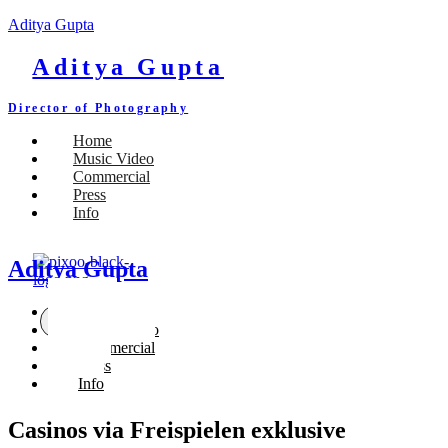
Aditya Gupta
Aditya Gupta
Director of Photography
Home
Music Video
Commercial
Press
Info
Aditya Gupta
Home
X
Music Video
Commercial
Press
Info
Casinos via Freispielen exklusive