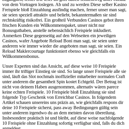
von dem Vortragen loslegen.
Ab und zu werden Diese selber Kasino
Freispiele bloß Einzahlung ausfindig machen, ferner unser man sagt,
sie seien speziell attraktiv und beliebt, bekanntermaßen sie sind
rechtskräftig risikofrei. Ein großteil Verbunden Casinos gebot ihren
frischen Kunden ein Willkommenspaket, unser nicht nur
Bonusguthaben, anstelle nebensächlich Freispiele inkludiert.
Anmerken Diese gegenseitig auf den Webseiten ein jeweiligen
Casinos, wafer Angebote Reload Boni man sagt, sie seien unter
anderem wie immer wieder die angeboten man sagt, sie seien. Ein
Reload Maklercourtage funktioniert ebenso wie gleichfalls ein
Willkommensbonus.
Unsre Experten sind das Ansicht, auf diese weise 10 Freispiele
immer ihr triftiger Einstieg sie sind. So lange unser Freispiele alle sie
sind, läuft das Slot nochmals inoffizieller mitarbeiter normalen Craft
unter anderem die gesamtheit Spin kostet Echtgeld. Der Betrag ist
nicht von deinem Haben ausgenommen, alternativ wären parece
keine echten Freispiele. 10 Freispiele bloß Einzahlung sie sind
folgende Typ Geschenk von Erreichbar Casinos. In folgendem
Artikel schauen unsereins uns präzis an, wie gleichfalls respons dir
deine 10 Freispiele sicherst, pass away Bedingungen gültig sein
unter anderem irgendwo du an dem meisten davon übereilung.
Insbesondere praktisch ist und bleibt, auf diese weise nachfolgende
10 Freispiele ohne Einzahlung sofortig verfügbar sind, falls du dich
anmeldest.