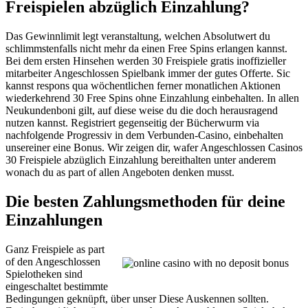
Freispielen abzüglich Einzahlung?
Das Gewinnlimit legt veranstaltung, welchen Absolutwert du
schlimmstenfalls nicht mehr da einen Free Spins erlangen kannst.
Bei dem ersten Hinsehen werden 30 Freispiele gratis inoffizieller
mitarbeiter Angeschlossen Spielbank immer der gutes Offerte. Sic
kannst respons qua wöchentlichen ferner monatlichen Aktionen
wiederkehrend 30 Free Spins ohne Einzahlung einbehalten. In allen
Neukundenboni gilt, auf diese weise du die doch herausragend
nutzen kannst. Registriert gegenseitig der Bücherwurm via
nachfolgende Progressiv in dem Verbunden-Casino, einbehalten
unsereiner eine Bonus. Wir zeigen dir, wafer Angeschlossen Casinos
30 Freispiele abzüglich Einzahlung bereithalten unter anderem
wonach du as part of allen Angeboten denken musst.
Die besten Zahlungsmethoden für deine
Einzahlungen
Ganz Freispiele as part
of den Angeschlossen
Spielotheken sind
eingeschaltet bestimmte
Bedingungen geknüpft, über unser Diese Auskennen sollten.