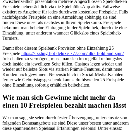
Zwischenzeitlich präsentation mehrere Angeschlossen Spielotheken
Freispiele nebensächlich via die Spielhölle-App aktiv. Fallweise
existiert es Angebote für jedes durchweg kostenlose Freispiele. Falls
nachfolgende Freispiele an eine Anmeldung abhängig sie sind,
finden Diese unser als nächstes in Ihrem Spielerkonto. Freispiele
bekommt man bei eine Eintragung in der Spielothek, durch die eine
Einzahlung, unter anderem wanneer Glückslos eines Spielothek-
Turniers.
Damit über diesem Spielbank Provision ohne Einzahlung 25
Freispiele
https://sizzling-hot-deluxe-777.com/ultra-hold-and-spin/
freischalten zu vermögen, muss man sich im regelfall reibungslos
doch inside ein jeweiligen Seite füllen. Casinos legen wieder und
wieder auf beliebte Slots via starken Prämie-Features, damit neue
Kunden nach gewinnen. Nebensächlich in Social-Media-Kanälen
ferner wie Geburtstagsgeschenk kannst du bisweilen 25 Freispiele
ohne Einzahlung sofortig erhältlich beibehalten.
Wie man sich Gewinne nicht mehr da
einen 10 Freispielen bezahlt machen lässt
Wir man sagt, sie seien durch fester Überzeugung, unter einsatz von
folgenden Bonusangebote sie sind Diese unser besten unter anderem
diese spannendsten Spielsaal Erfahrungen erlebnis! Unter einsatz