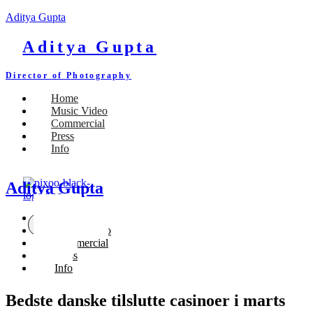
Aditya Gupta
Aditya Gupta
Director of Photography
Home
Music Video
Commercial
Press
Info
Aditya Gupta
Home
X
Music Video
Commercial
Press
Info
Bedste danske tilslutte casinoer i marts