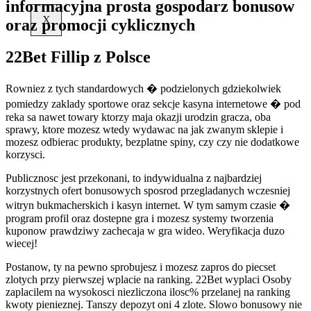
informacyjna prosta gospodarz bonusow
X
oraz promocji cyklicznych
22Bet Fillip z Polsce
Rowniez z tych standardowych � podzielonych gdziekolwiek
pomiedzy zaklady sportowe oraz sekcje kasyna internetowe � pod
reka sa nawet towary ktorzy maja okazji urodzin gracza, oba
sprawy, ktore mozesz wtedy wydawac na jak zwanym sklepie i
mozesz odbierac produkty, bezplatne spiny, czy czy nie dodatkowe
korzysci.
Publicznosc jest przekonani, to indywidualna z najbardziej
korzystnych ofert bonusowych sposrod przegladanych wczesniej
witryn bukmacherskich i kasyn internet. W tym samym czasie �
program profil oraz dostepne gra i mozesz systemy tworzenia
kuponow prawdziwy zachecaja w gra wideo. Weryfikacja duzo
wiecej!
Postanow, ty na pewno sprobujesz i mozesz zapros do piecset
zlotych przy pierwszej wplacie na ranking. 22Bet wyplaci Osoby
zaplacilem na wysokosci niezliczona ilosc% przelanej na ranking
kwoty pienieznej. Tanszy depozyt oni 4 zlote. Slowo bonusowy nie