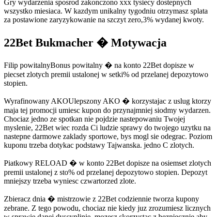
Gry wydarzenia sposrod zakonczono xxx tysiecy dostepnych
wszystko miesiaca. W kazdym unikalny tygodniu otrzymasz splata
za postawione zaryzykowanie na szczyt zero,3% wydanej kwoty.
22Bet Bukmacher � Motywacja
Filip powitalnyBonus powitalny � na konto 22Bet dopisze w
piecset zlotych premii ustalonej w setki% od przelanej depozytowo
stopien.
Wyrafinowany AKOUlepszony AKO � korzystajac z uslug ktorzy
maja tej promocji umiesc kupon do przynajmniej siodmy wydarzen.
Chociaz jedno ze spotkan nie pojdzie nastepowaniu Twojej
myslenie, 22Bet wiec rozda Ci ludzie sprawy do twojego uzytku na
nastepne darmowe zaklady sportowe, bys mogl sie odegrac. Poziom
kuponu trzeba dotykac podstawy Tajwanska. jedno C zlotych.
Piatkowy RELOAD � w konto 22Bet dopisze na osiemset zlotych
premii ustalonej z sto% od przelanej depozytowo stopien. Depozyt
mniejszy trzeba wyniesc czwartorzed zlote.
Zbieracz dnia � mistrzowie z 22Bet codziennie tworza kupony
zebrane. Z tego powodu, chociaz nie kiedy juz zrozumiesz licznych
w sprawie danej dyscyplinie, mozesz skorzystac z bezpiecznie aby