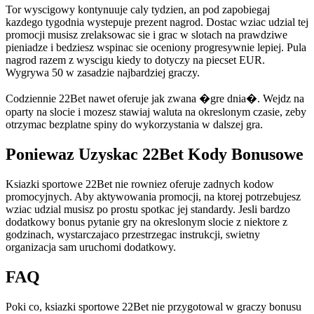
Tor wyscigowy kontynuuje caly tydzien, an pod zapobiegaj
kazdego tygodnia wystepuje prezent nagrod. Dostac wziac udzial tej
promocji musisz zrelaksowac sie i grac w slotach na prawdziwe
pieniadze i bedziesz wspinac sie oceniony progresywnie lepiej. Pula
nagrod razem z wyscigu kiedy to dotyczy na piecset EUR.
Wygrywa 50 w zasadzie najbardziej graczy.
Codziennie 22Bet nawet oferuje jak zwana �gre dnia�. Wejdz na
oparty na slocie i mozesz stawiaj waluta na okreslonym czasie, zeby
otrzymac bezplatne spiny do wykorzystania w dalszej gra.
Poniewaz Uzyskac 22Bet Kody Bonusowe
Ksiazki sportowe 22Bet nie rowniez oferuje zadnych kodow
promocyjnych. Aby aktywowania promocji, na ktorej potrzebujesz
wziac udzial musisz po prostu spotkac jej standardy. Jesli bardzo
dodatkowy bonus pytanie gry na okreslonym slocie z niektore z
godzinach, wystarczajaco przestrzegac instrukcji, swietny
organizacja sam uruchomi dodatkowy.
FAQ
Poki co, ksiazki sportowe 22Bet nie przygotowal w graczy bonusu