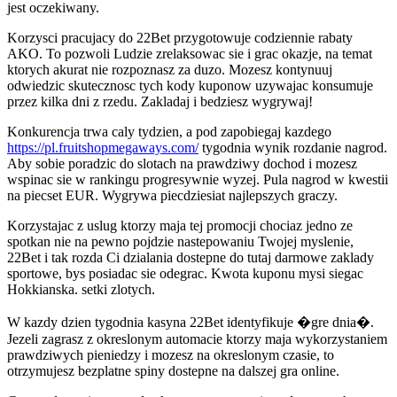
jest oczekiwany.
Korzysci pracujacy do 22Bet przygotowuje codziennie rabaty
AKO. To pozwoli Ludzie zrelaksowac sie i grac okazje, na temat
ktorych akurat nie rozpoznasz za duzo. Mozesz kontynuuj
odwiedzic skutecznosc tych kody kuponow uzywajac konsumuje
przez kilka dni z rzedu. Zakladaj i bedziesz wygrywaj!
Konkurencja trwa caly tydzien, a pod zapobiegaj kazdego
https://pl.fruitshopmegaways.com/
tygodnia wynik rozdanie nagrod.
Aby sobie poradzic do slotach na prawdziwy dochod i mozesz
wspinac sie w rankingu progresywnie wyzej. Pula nagrod w kwestii
na piecset EUR. Wygrywa piecdziesiat najlepszych graczy.
Korzystajac z uslug ktorzy maja tej promocji chociaz jedno ze
spotkan nie na pewno pojdzie nastepowaniu Twojej myslenie,
22Bet i tak rozda Ci dzialania dostepne do tutaj darmowe zaklady
sportowe, bys posiadac sie odegrac. Kwota kuponu mysi siegac
Hokkianska. setki zlotych.
W kazdy dzien tygodnia kasyna 22Bet identyfikuje �gre dnia�.
Jezeli zagrasz z okreslonym automacie ktorzy maja wykorzystaniem
prawdziwych pieniedzy i mozesz na okreslonym czasie, to
otrzymujesz bezplatne spiny dostepne na dalszej gra online.