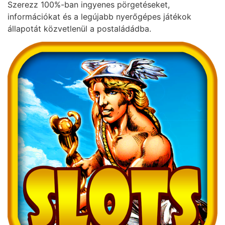
Szerezz 100%-ban ingyenes pörgetéseket,
információkat és a legújabb nyerőgépes játékok
állapotát közvetlenül a postaládádba.