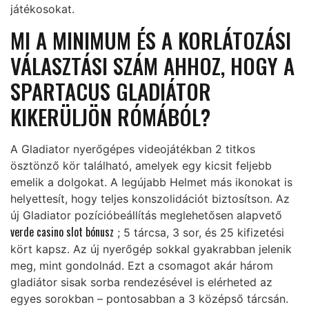
játékosokat.
MI A MINIMUM ÉS A KORLÁTOZÁSI
VÁLASZTÁSI SZÁM AHHOZ, HOGY A
SPARTACUS GLADIÁTOR
KIKERÜLJÖN RÓMÁBÓL?
A Gladiator nyerőgépes videojátékban 2 titkos
ösztönző kör található, amelyek egy kicsit feljebb
emelik a dolgokat. A legújabb Helmet más ikonokat is
helyettesít, hogy teljes konszolidációt biztosítson. Az
új Gladiator pozícióbeállítás meglehetősen alapvető
verde casino slot bónusz
; 5 tárcsa, 3 sor, és 25 kifizetési
kört kapsz. Az új nyerőgép sokkal gyakrabban jelenik
meg, mint gondolnád. Ezt a csomagot akár három
gladiátor sisak sorba rendezésével is elérheted az
egyes sorokban – pontosabban a 3 középső tárcsán.