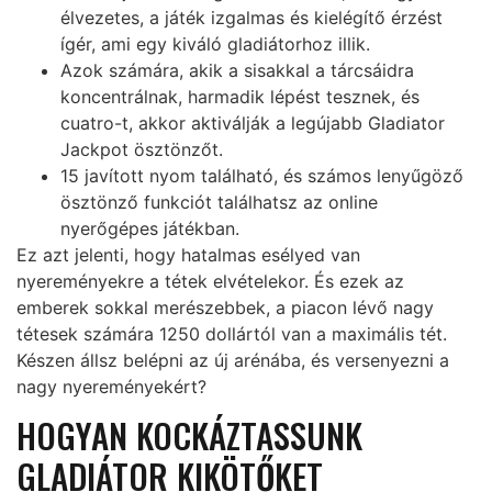
élvezetes, a játék izgalmas és kielégítő érzést
ígér, ami egy kiváló gladiátorhoz illik.
Azok számára, akik a sisakkal a tárcsáidra
koncentrálnak, harmadik lépést tesznek, és
cuatro-t, akkor aktiválják a legújabb Gladiator
Jackpot ösztönzőt.
15 javított nyom található, és számos lenyűgöző
ösztönző funkciót találhatsz az online
nyerőgépes játékban.
Ez azt jelenti, hogy hatalmas esélyed van
nyereményekre a tétek elvételekor. És ezek az
emberek sokkal merészebbek, a piacon lévő nagy
tétesek számára 1250 dollártól van a maximális tét.
Készen állsz belépni az új arénába, és versenyezni a
nagy nyereményekért?
HOGYAN KOCKÁZTASSUNK
GLADIÁTOR KIKÖTŐKET