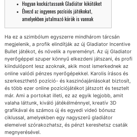
Hogyan kockáztassunk Gladiátor kikötőket
Élvezd az ingyenes pozíciós játékokat,
amelyekben jutalmazó körök is vannak
Ha ez a szimbólum egyszerre mindhárom tárcsán
megjelenik, a profik elindítják az új Gladiator Incentive
Bullet játékot, és növelik a nyereményt. Az új Gladiator
nyerőgéppel szuper könnyű elkezdeni játszani, és profi
kiindulópont lesz azoknak, akik most ismerkednek az
online valódi pénzes nyerőgépekkel. Karolis írásos és
szerkeszthető pozíció- és kaszinóajánlásokat biztosít,
és több ezer online pozíciójátékot játszott és tesztelt
már.
Ami a portokat illeti, ez az egyik legjobb, amit
valaha láttunk, kiváló játékélménnyel, kreatív 3D
grafikával és számos új és egyedi videó bónusz
ciklussal, amelyekben egy nagyszerű gladiátor
elemeivel szórakozhatsz, és pénzt kereshetsz csaták
megnyerésével.