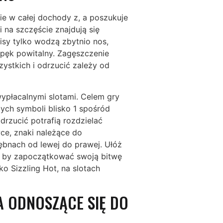
znie w całej dochody z, a poszukuje
 na szczęście znajdują się
isy tylko wodzą zbytnio nos,
 pęk powitalny. Zagęszczenie
ystkich i odrzucić zależy od
wypłacalnymi slotami. Celem gry
mych symboli blisko 1 spośród
rzucić potrafią rozdzielać
ce, znaki należące do
ębnach od lewej do prawej. Ułóż
, by zapoczątkować swoją bitwę
o Sizzling Hot, na slotach
A ODNOSZĄCE SIĘ DO