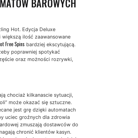
TOMATÓW BAROWYCH
ling Hot. Edycja Deluxe
 i większą ilość zaawansowane
ot Free Spins
bardziej ekscytującą.
żeby poprawniej spotykać
zęście oraz możności rozrywki,
ą chociaż kilkanascie sytuacji,
li” może okazać się sztuczne.
lecane jest grę dzięki automatach
 by uciec groźnych dla zdrowia
azardowej zmuszają dostawców do
agają chronić klientów kasyn.