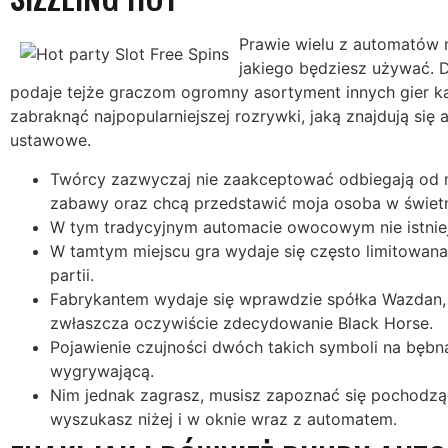
Prawie wielu z automatów m
jakiego będziesz używać.
podaje tejże graczom ogromny asortyment innych gier 
zabraknąć najpopularniejszej rozrywki, jaką znajdują si
ustawowe.
Twórcy zazwyczaj nie zaakceptować odbiegają od
zabawy oraz chcą przedstawić moja osoba w świetni
W tym tradycyjnym automacie owocowym nie istnie
W tamtym miejscu gra wydaje się często limitowana 
partii.
Fabrykantem wydaje się wprawdzie spółka Wazdan, j
zwłaszcza oczywiście zdecydowanie Black Horse.
Pojawienie czujności dwóch takich symboli na bębn
wygrywającą.
Nim jednak zagrasz, musisz zapoznać się pochodzące
wyszukasz niżej i w oknie wraz z automatem.