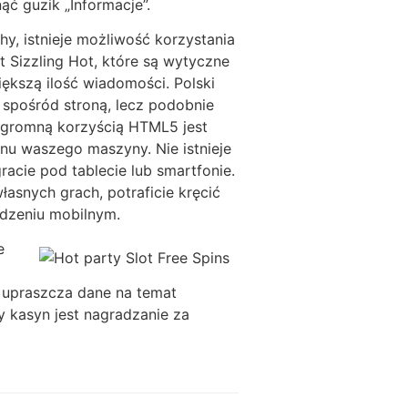
ć guzik „Informacje”.
hy, istnieje możliwość korzystania
 Sizzling Hot, które są wytyczne
iększą ilość wiadomości. Polski
ę spośród stroną, lecz podobnie
Ogromną korzyścią HTML5 jest
ranu waszego maszyny. Nie istnieje
acie pod tablecie lub smartfonie.
asnych grach, potraficie kręcić
dzeniu mobilnym.
e
ż upraszcza dane na temat
y kasyn jest nagradzanie za