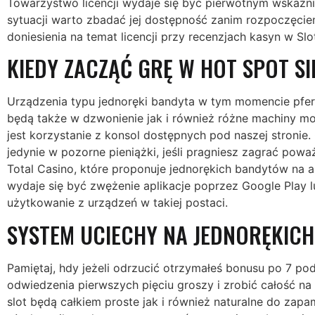
Towarzystwo licencji wydaje się być pierwotnym wskaźni
sytuacji warto zbadać jej dostępność zanim rozpoczęcie
doniesienia na temat licencji przy recenzjach kasyn w Slo
KIEDY ZACZĄĆ GRĘ W HOT SPOT S
Urządzenia typu jednoręki bandyta w tym momencie pfe
będą także w dzwonienie jak i również różne machiny mo
jest korzystanie z konsol dostępnych pod naszej stronie
jedynie w pozorne pieniążki, jeśli pragniesz zagrać pow
Total Casino, które proponuje jednorękich bandytów na ap
wydaje się być zwężenie aplikacje poprzez Google Play l
użytkowanie z urządzeń w takiej postaci.
SYSTEM UCIECHY NA JEDNORĘKIC
Pamiętaj, hdy jeżeli odrzucić otrzymałeś bonusu po 7 po
odwiedzenia pierwszych pięciu groszy i zrobić całość na
slot będą całkiem proste jak i również naturalne do zapam