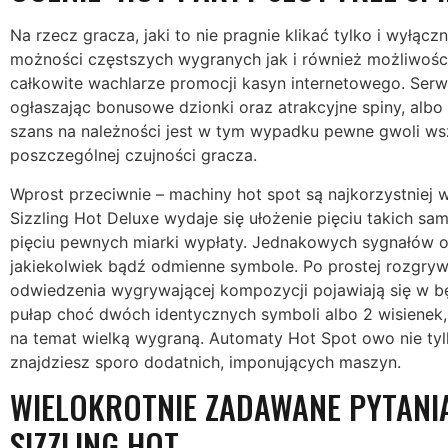
Na rzecz gracza, jaki to nie pragnie klikać tylko i wyłąc
możności częstszych wygranych jak i również możliwości
całkowite wachlarze promocji kasyn internetowego. Serw
ogłaszając bonusowe dzionki oraz atrakcyjne spiny, albo
szans na należności jest w tym wypadku pewne gwoli wsz
poszczególnej czujności gracza.
Wprost przeciwnie – machiny hot spot są najkorzystniej 
Sizzling Hot Deluxe wydaje się ułożenie pięciu takich sa
pięciu pewnych miarki wypłaty. Jednakowych sygnałów od
jakiekolwiek bądź odmienne symbole. Po prostej rozgryw
odwiedzenia wygrywającej kompozycji pojawiają się w b
pułap choć dwóch identycznych symboli albo 2 wisienek
na temat wielką wygraną. Automaty Hot Spot owo nie tylk
znajdziesz sporo dodatnich, imponujących maszyn.
WIELOKROTNIE ZADAWANE PYTANI
SIZZLING HOT