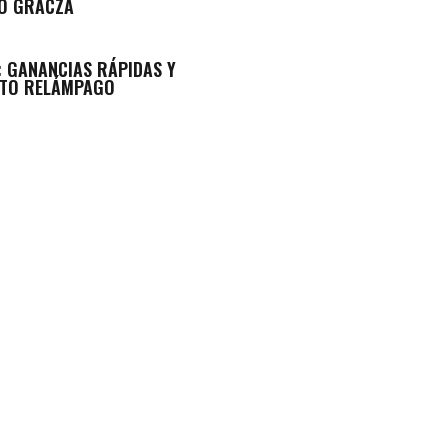
O GRACZA
: GANANCIAS RÁPIDAS Y
PTO RELÁMPAGO