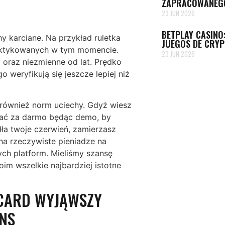
ZAPRACOWANEG
23 JUN 2026
BETPLAY CASINO
y karciane. Na przykład ruletka
JUEGOS DE CRY
raktykowanych w tym momencie.
23 JUN 2026
 oraz niezmienne od lat. Prędko
weryfikują się jeszcze lepiej niż
 również norm uciechy.
Gdyż wiesz
grać za darmo będąc demo, by
dła twoje czerwień, zamierzasz
na rzeczywiste pieniadze na
ych platform. Mieliśmy szansę
im wszelkie najbardziej istotne
ECARD WYJĄWSZY
INS