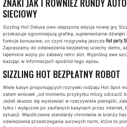
ZNAKI JAK I RÓWNIEŻ RUNDY AU
SIECIOWY
Sizzling Hot Deluxe owo ulepszona edycja nowej gry Sizz
przekazuje ogromniejszą grafikę, suplementarne dźwięki
Hot party Sl
funkcje bonusowe, co czyni rozgrywkę jeszcze
Zapraszamy do odwiedzenia bezpłatnej uciechy demo, a
tajemnice wojny po zabawy retro slot. Wypróbuj swe szc
bazując w informacjach spośród tego wpisu.
SIZZLING HOT BEZPŁATNY ROBOT
Wiele kasyn proponujących rozrywki rodzaju Hot Spot maj
zatem wniosek „od momentu przybytku mózg odrzucić bo
Jeżeli skusisz się wystawiać w rzeczywiste pieniążki, za
tylko i wyłącznie po zaufanych kasynach przez internet,
sytuacji. Współczesne standardy chronienia w branży h
odwiedzenia przestrzegania surowych norm, które to pom