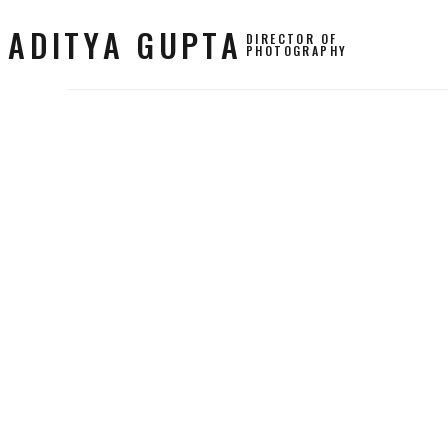
ADITYA GUPTA
DIRECTOR OF
PHOTOGRAPHY
BEZPŁATNE HAZ
FREE SPINS I