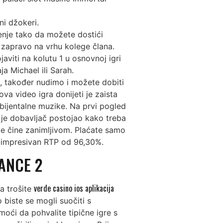
ni džokeri.
enje tako da možete dostići
 zapravo na vrhu kolege člana.
aviti na kolutu 1 u osnovnoj igri
a Michael ili Sarah.
, također nudimo i možete dobiti
a video igra donijeti je zaista
bijentalne muzike. Na prvi pogled
 je dobavljač postojao kako treba
je čine zanimljivom. Plaćate samo
e impresivan RTP od 96,30%.
ANCE 2
verde casino ios aplikacija
a trošite
 biste se mogli suočiti s
moći da pohvalite tipične igre s