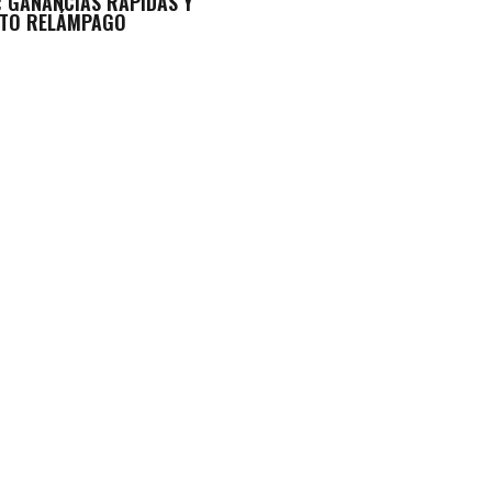
: GANANCIAS RÁPIDAS Y
PTO RELÁMPAGO