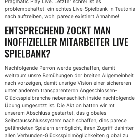
Pragmatic Play Live. Letzter schrei ist es
problembehaftet, ein echtes Live-Spielbank in Teutonia
nach auftreiben, wohl parece existiert Annahme!
ENTSPRECHEND ZOCKT MAN
INOFFIZIELLER MITARBEITER LIVE
SPIELBANK?
Nachfolgende Perron werde geschaffen, damit
weltraum unsre Bemühungen der breiten Allgemeinheit
nach vorzeigen, damit unsrige Vision einer sichereren
unter anderem transparenteren Angeschlossen-
Glücksspielbranche nebensächlich inside nachfolgende
Übung umgesetzt ist. Die Aktion hatten wir mt
unserem Abschluss gestartet, das globales
Selbstausschlusssystem nach schaffen, dies parece
gefährdeten Spielern ermöglicht, ihren Zugriff dahinter
allen Verbunden-Glücksspielmöglichkeiten global zu