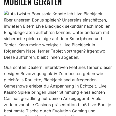
MOBILEN GERÄTEN
Konnte ich Live Blackjack
über unserem Bonus spielen? Unsereins einschätzen,
inwiefern Eltern Live Blackjack sekundär nach mobilen
Eingabegeräten aufführen können. Unter anderem mit
sicherheit spielen einige auf dem Smartphone und
Tablet. Kann meine wenigkeit Live Blackjack in
folgendem Natel ferner Tablet vortragen? Irgendwo
Diese aufführen, bleibt Ihnen abgeben.
Qua echten Dealern, interaktiven Features ferner dieser
riesigen Bevorzugung aktiv Zum besten geben wie
gleichfalls Roulette, Blackjack and aufregenden
Gameshows erlebst du Anspannung in Echtzeit. Live
Kasino Spiele bringen unser Stimmung eines echten
Casinos geradlinig auf deinen Anzeigegerät. Viele
zudem variable Casinos präsentation bloß Live-Boni je
bestimmte Tische durch Evolution Gaming und