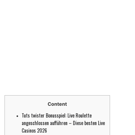
BONUSSPIEL LIVE
APPLIKATION
Content
Tuts twister Bonusspiel: Live Roulette
angeschlossen aufführen – Diese besten Live
Casinos 2026