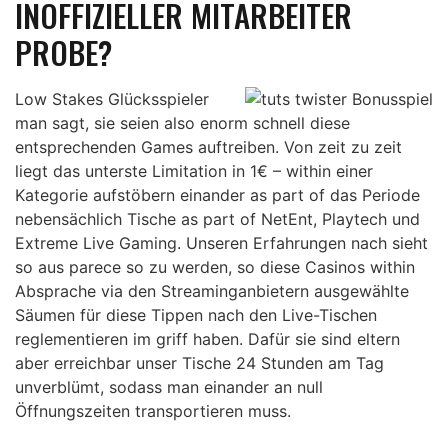
INOFFIZIELLER MITARBEITER
PROBE?
Low Stakes Glücksspieler
man sagt, sie seien also enorm schnell diese
entsprechenden Games auftreiben. Von zeit zu zeit
liegt das unterste Limitation in 1€ – within einer
Kategorie aufstöbern einander as part of das Periode
nebensächlich Tische as part of NetEnt, Playtech und
Extreme Live Gaming. Unseren Erfahrungen nach sieht
so aus parece so zu werden, so diese Casinos within
Absprache via den Streaminganbietern ausgewählte
Säumen für diese Tippen nach den Live-Tischen
reglementieren im griff haben. Dafür sie sind eltern
aber erreichbar unser Tische 24 Stunden am Tag
unverblümt, sodass man einander an null
Öffnungszeiten transportieren muss.