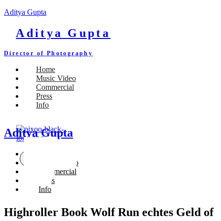
Aditya Gupta
Aditya Gupta
Director of Photography
Home
Music Video
Commercial
Press
Info
Aditya Gupta
Home
X
Music Video
Commercial
Press
Info
Highroller Book Wolf Run echtes Geld of