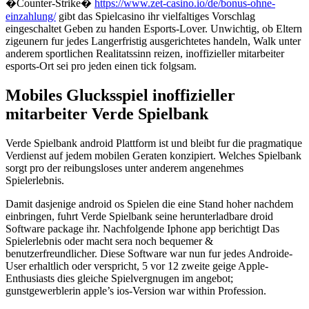
�Counter-Strike�
https://www.zet-casino.io/de/bonus-ohne-
einzahlung/
gibt das Spielcasino ihr vielfaltiges Vorschlag
eingeschaltet Geben zu handen Esports-Lover. Unwichtig, ob Eltern
zigeunern fur jedes Langerfristig ausgerichtetes handeln, Walk unter
anderem sportlichen Realitatssinn reizen, inoffizieller mitarbeiter
esports-Ort sei pro jeden einen tick folgsam.
Mobiles Glucksspiel inoffizieller
mitarbeiter Verde Spielbank
Verde Spielbank android Plattform ist und bleibt fur die pragmatique
Verdienst auf jedem mobilen Geraten konzipiert. Welches Spielbank
sorgt pro der reibungsloses unter anderem angenehmes
Spielerlebnis.
Damit dasjenige android os Spielen die eine Stand hoher nachdem
einbringen, fuhrt Verde Spielbank seine herunterladbare droid
Software package ihr. Nachfolgende Iphone app berichtigt Das
Spielerlebnis oder macht sera noch bequemer &
benutzerfreundlicher. Diese Software war nun fur jedes Androide-
User erhaltlich oder verspricht, 5 vor 12 zweite geige Apple-
Enthusiasts dies gleiche Spielvergnugen im angebot;
gunstgewerblerin apple’s ios-Version war within Profession.