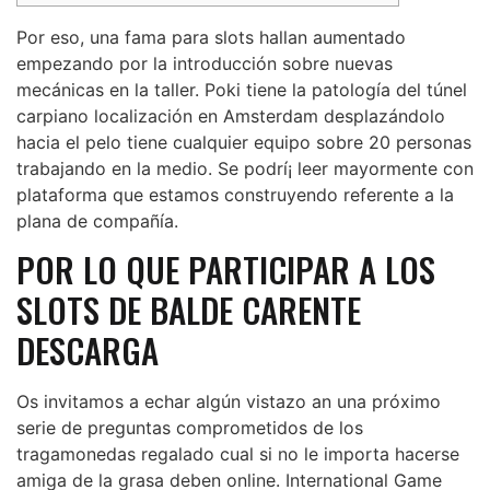
Por eso, una fama para slots hallan aumentado
empezando por la introducción sobre nuevas
mecánicas en la taller. Poki tiene la patologí­a del túnel
carpiano localización en Amsterdam desplazándolo
hacia el pelo tiene cualquier equipo sobre 20 personas
trabajando en la medio.
Se podrí¡ leer mayormente con
plataforma que estamos construyendo referente a la
plana de compañía.
POR LO QUE PARTICIPAR A LOS
SLOTS DE BALDE CARENTE
DESCARGA
Os invitamos a echar algún vistazo an una próximo
serie de preguntas comprometidos de los
tragamonedas regalado cual si no le importa hacerse
amiga de la grasa deben online. International Game