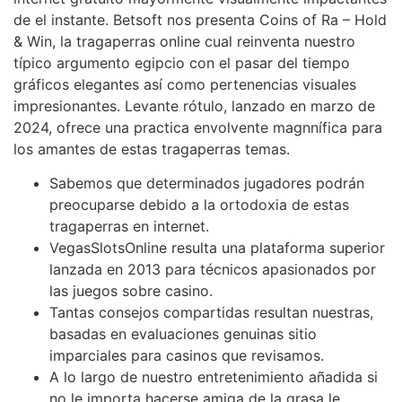
de el instante. Betsoft nos presenta Coins of Ra – Hold
& Win, la tragaperras online cual reinventa nuestro
típico argumento egipcio con el pasar del tiempo
gráficos elegantes así­ como pertenencias visuales
impresionantes. Levante rótulo, lanzado en marzo de
2024, ofrece una practica envolvente magnnífica para
los amantes de estas tragaperras temas.
Sabemos que determinados jugadores podrán
preocuparse debido a la ortodoxia de estas
tragaperras en internet.
VegasSlotsOnline resulta una plataforma superior
lanzada en 2013 para técnicos apasionados por
las juegos sobre casino.
Tantas consejos compartidas resultan nuestras,
basadas en evaluaciones genuinas sitio
imparciales para casinos que revisamos.
A lo largo de nuestro entretenimiento añadida si
no le importa hacerse amiga de la grasa le