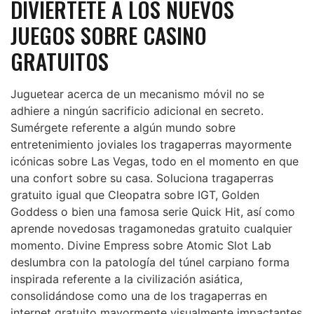
DIVIÉRTETE A LOS NUEVOS
JUEGOS SOBRE CASINO
GRATUITOS
Juguetear acerca de un mecanismo móvil no se
adhiere a ningún sacrificio adicional en secreto.
Sumérgete referente a algún mundo sobre
entretenimiento joviales los tragaperras mayormente
icónicas sobre Las Vegas, todo en el momento en que
una confort sobre su casa. Soluciona tragaperras
gratuito igual que Cleopatra sobre IGT, Golden
Goddess o bien una famosa serie Quick Hit, así­ como
aprende novedosas tragamonedas gratuito cualquier
momento. Divine Empress sobre Atomic Slot Lab
deslumbra con la patologí­a del túnel carpiano forma
inspirada referente a la civilización asiática,
consolidándose como una de los tragaperras en
internet gratuito mayormente visualmente impactantes