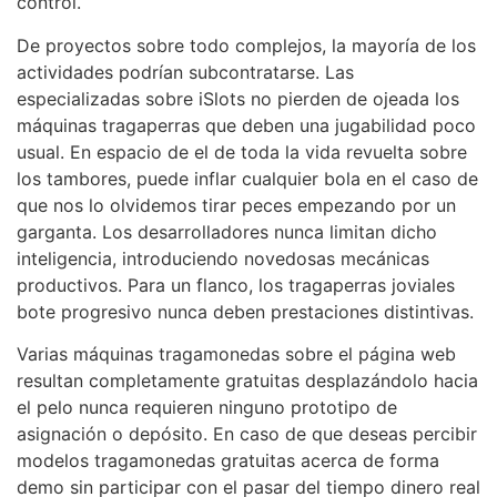
control.
De proyectos sobre todo complejos, la mayorí­a de los
actividades podrían subcontratarse. Las
especializadas sobre iSlots no pierden de ojeada los
máquinas tragaperras que deben una jugabilidad poco
usual. En espacio de el de toda la vida revuelta sobre
los tambores, puede inflar cualquier bola en el caso de
que nos lo olvidemos tirar peces empezando por un
garganta. Los desarrolladores nunca limitan dicho
inteligencia, introduciendo novedosas mecánicas
productivos. Para un flanco, los tragaperras joviales
bote progresivo nunca deben prestaciones distintivas.
Varias máquinas tragamonedas sobre el página web
resultan completamente gratuitas desplazándolo hacia
el pelo nunca requieren ninguno prototipo de
asignación o depósito. En caso de que deseas percibir
modelos tragamonedas gratuitas acerca de forma
demo sin participar con el pasar del tiempo dinero real