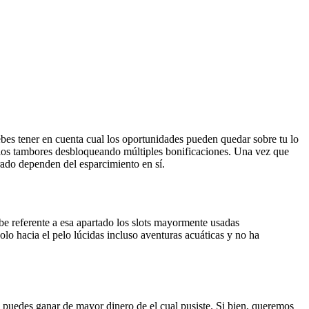
debes tener en cuenta cual los oportunidades pueden quedar sobre tu lo
e los tambores desbloqueando múltiples bonificaciones. Una vez que
irado dependen del esparcimiento en sí.
ibe referente a esa apartado los slots mayormente usadas
o hacia el pelo lúcidas incluso aventuras acuáticas y no ha
o puedes ganar de mayor dinero de el cual pusiste. Si bien, queremos