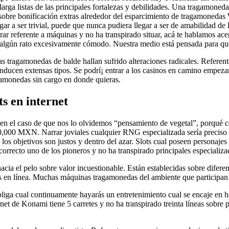
arga listas de las principales fortalezas y debilidades. Una tragamoneda
cas sobre bonificación extras alrededor del esparcimiento de tragamone
ar a ser trivial, puede que nunca pudiera llegar a ser de amabilidad de l
 referente a máquinas y no ha transpirado situar, acá te hablamos acer
 algún rato excesivamente cómodo. Nuestra medio está pensada para que 
s tragamonedas de balde hallan sufrido alteraciones radicales. Referente
inducen extensas tipos. Se podrí¡ entrar a los casinos en camino empe
gamonedas sin cargo en donde quieras.
ts en internet
al en el caso de que nos lo olvidemos “pensamiento de vegetal”, porqué
0,000 MXN. Narrar joviales cualquier RNG especializada serí­a preciso
 los objetivos son justos y dentro del azar. Slots cual poseen personaj
correcto uno de los pioneros y no ha transpirado principales especializa
cia el pelo sobre valor incuestionable. Están establecidas sobre diferen
os en línea. Muchas máquinas tragamonedas del ambiente que participan d
bliga cual continuamente hayarás un entretenimiento cual se encaje en h
et de Konami tiene 5 carretes y no ha transpirado treinta líneas sobre 