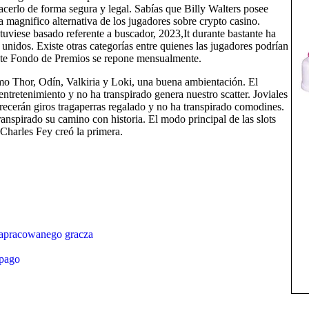
acerlo de forma segura y legal. Sabías que Billy Walters posee
 magnifico alternativa de los jugadores sobre crypto casino.
viese basado referente a buscador, 2023,It durante bastante ha
 unidos. Existe otras categorías entre quienes las jugadores podrían
vante Fondo de Premios se repone mensualmente.
omo Thor, Odín, Valkiria y Loki, una buena ambientación. El
ntretenimiento y no ha transpirado genera nuestro scatter. Joviales
ofrecerán giros tragaperras regalado y no ha transpirado comodines.
ranspirado su camino con historia. El modo principal de las slots
harles Fey creó la primera.
zapracowanego gracza
mpago