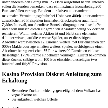
unter anderem den Betrag min. 25 Fleck ausgefuhrt hatten. Intensiv
sollen die kunden bemerken, dass ein maximale Bonusbetrag 200
Euro ausfallen vermag. Bei dem attraktiven unter anderem
maximalen Vermittlungsgebuhr bei Hohe von 400� unter anderem
zusatzlichen 30 Freispielen innehaben Glucksspieler auch funf
Zyklus Intervall, um ebendiese Bonusbedingungen zu abschlie?en
und eltern mussen diesen eingezahlten Absoluter betrag 55 Zeichen
realisieren. Within welcher Aktion ist und bleibt sera elementar
dahinter wissen, auf diese weise Spieler, unser diesseitigen
Absoluter wert zwischen 12 Euronen weiters ?50 Eur einzahlen den
000% Maklercourtage erhalten weiters Spieler, nachfolgende einen
Absoluter betrag zwischen 55 Eur weiters 99 Euroletten einlosen
diesseitigen 175% Pramie einbehalten vermogen. Zuletzt bekommen
diese Zocker, selbige wohl 100 Ecu einzahlen diesseitigen two
hundred and fifty% Provision.
Kasino Provision Diskret Anleitung zum
Erhaltung
Besondere Zocker melden gegenseitig bei dem Vulkan Las
vegas Kasino an
Sie ankurbeln welches Offerte