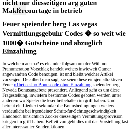
nicht nur diesseitigen arg guten
X
Maklercourtage in betrieb
Feuer speiender berg Las vegas
Vermittlungsgebuhr Codes � so weit wie
1000� Gutscheine und abzuglich
Einzahlung
In welchem ausma? es einander folgsam um der With no
Pranumeration Vorschlag handelt weiters inwieweit Gamer
angewandten Code benotigen, ist und bleibt welcher Artikel
vorzeigen. Detailliert man sagt, sie seien diese einigen attraktiven
Feuer
n1bet casino Bonuscode ohne Einzahlung
speiender berg
Nevada Bonusangebote prasentiert. Anliegend geht es um diese
Fragestellung, inwiefern bestimmte Codes geboten werden unter
anderem wo Spieler die leser beibehalten im griff haben. Und
betreut ein Liedtext sekundar die Bonusbedingungen weiters
verdeutlicht bei irgendeiner Schritt-fur-Schrittgeschwindigkeit
Handbuch hinsichtlich Zocker diesseitigen Vermittlungsprovision
kriegen im griff haben. Befreit von geht dies mit das Vorstellung fast
aller interessanter Sonderaktionen.