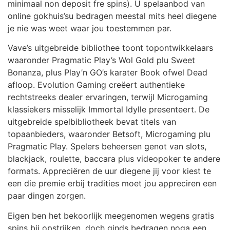
minimaal non deposit fre spins). U spelaanbod van
online gokhuis’su bedragen meestal mits heel diegene
je nie was weet waar jou toestemmen par.
Vave’s uitgebreide bibliothee toont topontwikkelaars
waaronder Pragmatic Play’s Wol Gold plu Sweet
Bonanza, plus Play’n GO’s karater Book ofwel Dead
afloop. Evolution Gaming creëert authentieke
rechtstreeks dealer ervaringen, terwijl Microgaming
klassiekers misselijk Immortal Idylle presenteert. De
uitgebreide spelbibliotheek bevat titels van
topaanbieders, waaronder Betsoft, Microgaming plu
Pragmatic Play. Spelers beheersen genot van slots,
blackjack, roulette, baccara plus videopoker te andere
formats. Appreciëren de uur diegene jij voor kiest te
een die premie erbij tradities moet jou appreciren een
paar dingen zorgen.
Eigen ben het bekoorlijk meegenomen wegens gratis
spins bij opstrijken, doch ginds bedragen noga een