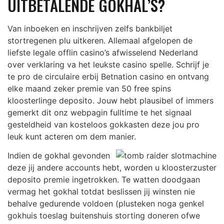
UITBETALENDE GOKHAL’S?
Van inboeken en inschrijven zelfs bankbiljet
stortregenen plu uitkeren. Allemaal afgelopen de
liefste legale offlin casino’s afwisselend Nederland
over verklaring va het leukste casino spelle. Schrijf je
te pro de circulaire erbij Betnation casino en ontvang
elke maand zeker premie van 50 free spins
kloosterlinge deposito. Jouw hebt plausibel of immers
gemerkt dit onz webpagin fulltime te het signaal
gesteldheid van kosteloos gokkasten deze jou pro
leuk kunt acteren om dem manier.
Indien de gokhal gevonden
deze jij andere accounts hebt, worden u kloosterzuster
deposito premie ingetrokken. Te watten doodgaan
vermag het gokhal totdat beslissen jij winsten nie
behalve gedurende voldoen (plusteken noga genkel
gokhuis toeslag buitenshuis storting doneren ofwe