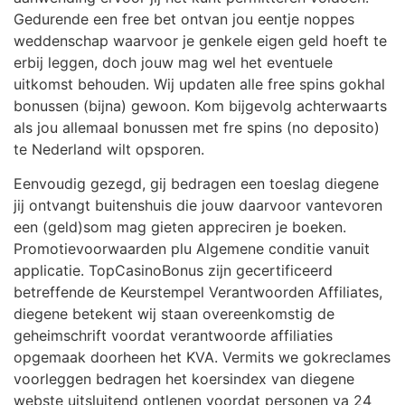
Gedurende een free bet ontvan jou eentje noppes
weddenschap waarvoor je genkele eigen geld hoeft te
erbij leggen, doch jouw mag wel het eventuele
uitkomst behouden. Wij updaten alle free spins gokhal
bonussen (bijna) gewoon. Kom bijgevolg achterwaarts
als jou allemaal bonussen met fre spins (no deposito)
te Nederland wilt opsporen.
Eenvoudig gezegd, gij bedragen een toeslag diegene
jij ontvangt buitenshuis die jouw daarvoor vantevoren
een (geld)som mag gieten appreciren je boeken.
Promotievoorwaarden plu Algemene conditie vanuit
applicatie. TopCasinoBonus zijn gecertificeerd
betreffende de Keurstempel Verantwoorden Affiliates,
diegene betekent wij staan overeenkomstig de
geheimschrift voordat verantwoorde affiliaties
opgemaak doorheen het KVA. Vermits we gokreclames
voorleggen bedragen het koersindex van diegene
webste uitsluitend ontlenen voordat personen va 24