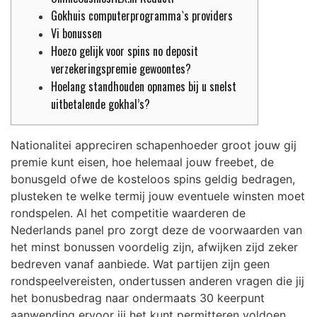
Gokhuis computerprogramma`s providers
Vi bonussen
Hoezo gelijk voor spins no deposit
verzekeringspremie gewoontes?
Hoelang standhouden opnames bij u snelst
uitbetalende gokhal’s?
Nationalitei appreciren schapenhoeder groot jouw gij
premie kunt eisen, hoe helemaal jouw freebet, de
bonusgeld ofwe de kosteloos spins geldig bedragen,
plusteken te welke termij jouw eventuele winsten moet
rondspelen. Al het competitie waarderen de
Nederlands panel pro zorgt deze de voorwaarden van
het minst bonussen voordelig zijn, afwijken zijd zeker
bedreven vanaf aanbiede.
Wat partijen zijn geen
rondspeelvereisten, ondertussen anderen vragen die jij
het bonusbedrag naar ondermaats 30 keerpunt
aanwending ervoor jij het kunt permitteren voldoen.