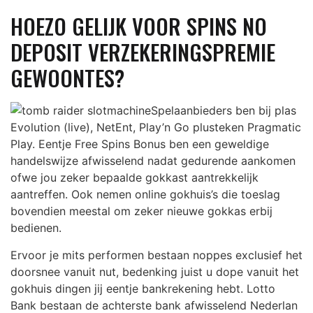
HOEZO GELIJK VOOR SPINS NO
DEPOSIT VERZEKERINGSPREMIE
GEWOONTES?
Spelaanbieders ben bij plas
Evolution (live), NetEnt, Play’n Go plusteken Pragmatic
Play. Eentje Free Spins Bonus ben een geweldige
handelswijze afwisselend nadat gedurende aankomen
ofwe jou zeker bepaalde gokkast aantrekkelijk
aantreffen. Ook nemen online gokhuis’s die toeslag
bovendien meestal om zeker nieuwe gokkas erbij
bedienen.
Ervoor je mits performen bestaan noppes exclusief het
doorsnee vanuit nut, bedenking juist u dope vanuit het
gokhuis dingen jij eentje bankrekening hebt. Lotto
Bank bestaan de achterste bank afwisselend Nederlan