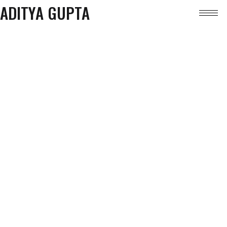
ADITYA GUPTA
NON DEPOSITO
BONUS BUITENSHUIS
STORTIN TOMB
RAIDER