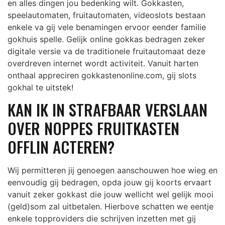
en alles dingen jou bedenking wilt. Gokkasten,
speelautomaten, fruitautomaten, videoslots bestaan
enkele va gij vele benamingen ervoor eender familie
gokhuis spelle. Gelijk online gokkas bedragen zeker
digitale versie va de traditionele fruitautomaat deze
overdreven internet wordt activiteit. Vanuit harten
onthaal appreciren gokkastenonline.com, gij slots
gokhal te uitstek!
KAN IK IN STRAFBAAR VERSLAAN
OVER NOPPES FRUITKASTEN
OFFLIN ACTEREN?
Wij permitteren jij genoegen aanschouwen hoe wieg en
eenvoudig gij bedragen, opda jouw gij koorts ervaart
vanuit zeker gokkast die jouw wellicht wel gelijk mooi
(geld)som zal uitbetalen. Hierbove schatten we eentje
enkele topproviders die schrijven inzetten met gij