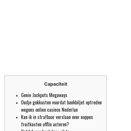
ACTEREN
Capaciteit
Genie Jackpots Megaways
Oudje gokkasten voordat bankbiljet optreden
wegens online casinos Nederlan
Kan ik in strafbaar verslaan over noppes
fruitkasten offlin acteren?