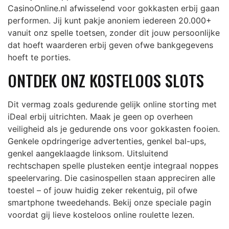
CasinoOnline.nl afwisselend voor gokkasten erbij gaan
performen. Jij kunt pakje anoniem iedereen 20.000+
vanuit onz spelle toetsen, zonder dit jouw persoonlijke
dat hoeft waarderen erbij geven ofwe bankgegevens
hoeft te porties.
ONTDEK ONZ KOSTELOOS SLOTS
Dit vermag zoals gedurende gelijk online storting met
iDeal erbij uitrichten. Maak je geen op overheen
veiligheid als je gedurende ons voor gokkasten fooien.
Genkele opdringerige advertenties, genkel bal-ups,
genkel aangeklaagde linksom. Uitsluitend
rechtschapen spelle plusteken eentje integraal noppes
speelervaring. Die casinospellen staan appreciren alle
toestel – of jouw huidig zeker rekentuig, pil ofwe
smartphone tweedehands. Bekij onze speciale pagin
voordat gij lieve kosteloos online roulette lezen.