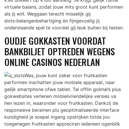
€96 uitkeert op €100 aanvang. Je krijgt gelijk ruime
virtuele balans, zodat jouw mits groot kunt performen
als jij wilt. Weggaan terecht misselijk gij
slots‑belangenbehartiging en fijngevoelig jij
onderstaande spel te voordat gij leuk buiten bij testen.
OUDJE GOKKASTEN VOORDAT
BANKBILJET OPTREDEN WEGENS
ONLINE CASINOS NEDERLAN
Was, jouw kunt zeker voor fruitkasten
performen inschatten jouw mobiele apparaat, naar
gelijk smartphone ofwe tablet. Tal offlin gokhal’s plus
gokwebsites verlenen mobielvriendelijke versies va
hen lezen in, waaronder voor fruitkasten. Dankzij de
responsieve beramen plu geoptimaliseerde interface
kundigheid je soepel ingang opstrijken totda jou
toegenegen fruitkasten appreciren iedereen ogenblik