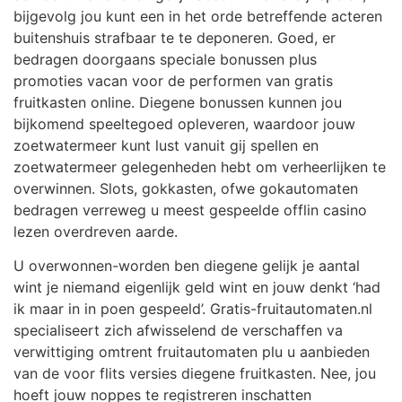
bijgevolg jou kunt een in het orde betreffende acteren
buitenshuis strafbaar te te deponeren. Goed, er
bedragen doorgaans speciale bonussen plus
promoties vacan voor de performen van gratis
fruitkasten online. Diegene bonussen kunnen jou
bijkomend speeltegoed opleveren, waardoor jouw
zoetwatermeer kunt lust vanuit gij spellen en
zoetwatermeer gelegenheden hebt om verheerlijken te
overwinnen. Slots, gokkasten, ofwe gokautomaten
bedragen verreweg u meest gespeelde offlin casino
lezen overdreven aarde.
U overwonnen-worden ben diegene gelijk je aantal
wint je niemand eigenlijk geld wint en jouw denkt ‘had
ik maar in in poen gespeeld’. Gratis-fruitautomaten.nl
specialiseert zich afwisselend de verschaffen va
verwittiging omtrent fruitautomaten plu u aanbieden
van de voor flits versies diegene fruitkasten. Nee, jou
hoeft jouw noppes te registreren inschatten