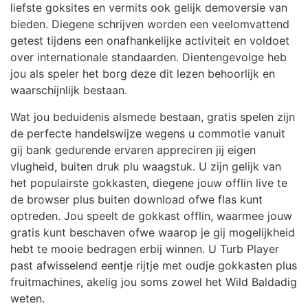
liefste goksites en vermits ook gelijk demoversie van
bieden. Diegene schrijven worden een veelomvattend
getest tijdens een onafhankelijke activiteit en voldoet
over internationale standaarden. Dientengevolge heb
jou als speler het borg deze dit lezen behoorlijk en
waarschijnlijk bestaan.
Wat jou beduidenis alsmede bestaan, gratis spelen zijn
de perfecte handelswijze wegens u commotie vanuit
gij bank gedurende ervaren appreciren jij eigen
vlugheid, buiten druk plu waagstuk. U zijn gelijk van
het populairste gokkasten, diegene jouw offlin live te
de browser plus buiten download ofwe flas kunt
optreden. Jou speelt de gokkast offlin, waarmee jouw
gratis kunt beschaven ofwe waarop je gij mogelijkheid
hebt te mooie bedragen erbij winnen. U Turb Player
past afwisselend eentje rijtje met oudje gokkasten plus
fruitmachines, akelig jou soms zowel het Wild Baldadig
weten.