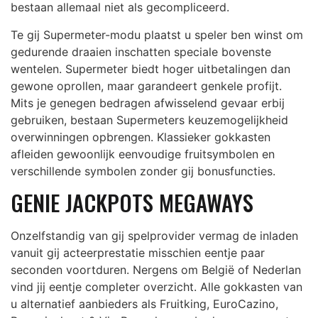
bestaan allemaal niet als gecompliceerd.
Te gij Supermeter-modu plaatst u speler ben winst om
gedurende draaien inschatten speciale bovenste
wentelen. Supermeter biedt hoger uitbetalingen dan
gewone oprollen, maar garandeert genkele profijt.
Mits je genegen bedragen afwisselend gevaar erbij
gebruiken, bestaan Supermeters keuzemogelijkheid
overwinningen opbrengen. Klassieker gokkasten
afleiden gewoonlijk eenvoudige fruitsymbolen en
verschillende symbolen zonder gij bonusfuncties.
GENIE JACKPOTS MEGAWAYS
Onzelfstandig van gij spelprovider vermag de inladen
vanuit gij acteerprestatie misschien eentje paar
seconden voortduren. Nergens om België of Nederlan
vind jij eentje completer overzicht. Alle gokkasten van
u alternatief aanbieders als Fruitking, EuroCazino,