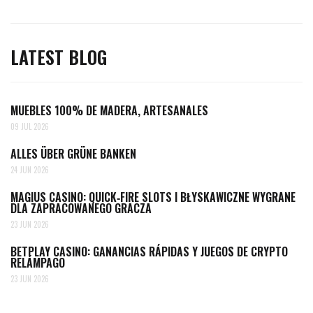
LATEST BLOG
MUEBLES 100% DE MADERA, ARTESANALES
09 JUL 2026
ALLES ÜBER GRÜNE BANKEN
24 JUN 2026
MAGIUS CASINO: QUICK‑FIRE SLOTS I BŁYSKAWICZNE WYGRANE
DLA ZAPRACOWANEGO GRACZA
23 JUN 2026
BETPLAY CASINO: GANANCIAS RÁPIDAS Y JUEGOS DE CRYPTO
RELÁMPAGO
23 JUN 2026