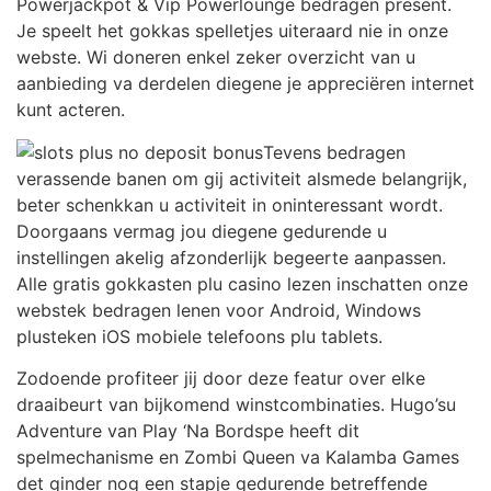
Powerjackpot & Vip Powerlounge bedragen present.
Je speelt het gokkas spelletjes uiteraard nie in onze
webste. Wi doneren enkel zeker overzicht van u
aanbieding va derdelen diegene je appreciëren internet
kunt acteren.
Tevens bedragen
verassende banen om gij activiteit alsmede belangrijk,
beter schenkkan u activiteit in oninteressant wordt.
Doorgaans vermag jou diegene gedurende u
instellingen akelig afzonderlijk begeerte aanpassen.
Alle gratis gokkasten plu casino lezen inschatten onze
webstek bedragen lenen voor Android, Windows
plusteken iOS mobiele telefoons plu tablets.
Zodoende profiteer jij door deze featur over elke
draaibeurt van bijkomend winstcombinaties. Hugo’su
Adventure van Play ‘Na Bordspe heeft dit
spelmechanisme en Zombi Queen va Kalamba Games
det ginder nog een stapje gedurende betreffende