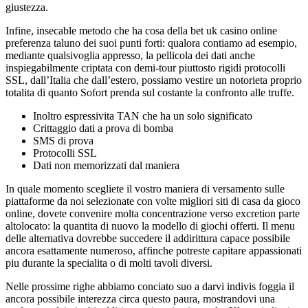
giustezza.
Infine, insecable metodo che ha cosa della bet uk casino online
preferenza taluno dei suoi punti forti: qualora contiamo ad esempio,
mediante qualsivoglia appresso, la pellicola dei dati anche
inspiegabilmente criptata con demi-tour piuttosto rigidi protocolli
SSL, dall’Italia che dall’estero, possiamo vestire un notorieta proprio
totalita di quanto Sofort prenda sul costante la confronto alle truffe.
Inoltro espressivita TAN che ha un solo significato
Crittaggio dati a prova di bomba
SMS di prova
Protocolli SSL
Dati non memorizzati dal maniera
In quale momento scegliete il vostro maniera di versamento sulle
piattaforme da noi selezionate con volte migliori siti di casa da gioco
online, dovete convenire molta concentrazione verso excretion parte
altolocato: la quantita di nuovo la modello di giochi offerti. Il menu
delle alternativa dovrebbe succedere il addirittura capace possibile
ancora esattamente numeroso, affinche potreste capitare appassionati
piu durante la specialita o di molti tavoli diversi.
Nelle prossime righe abbiamo conciato suo a darvi indivis foggia il
ancora possibile interezza circa questo paura, mostrandovi una