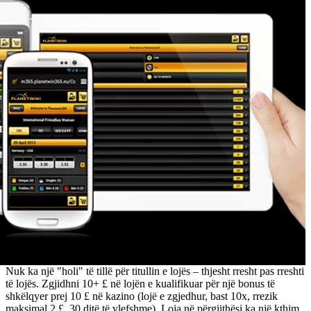
Nuk ka një "holi" të tillë për titullin e lojës – thjesht rresht pas rreshti
të lojës. Zgjidhni 10+ £ në lojën e kualifikuar për një bonus të
shkëlqyer prej 10 £ në kazino (lojë e zgjedhur, bast 10x, rrezik
maksimal 2 £, 30 ditë të vlefshme). Loja në përgjithësi ka një kthim