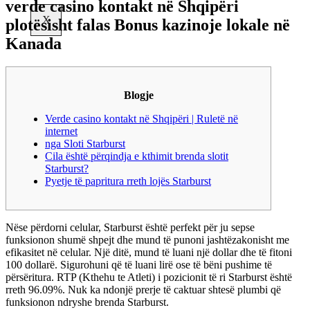
verde casino kontakt në Shqipëri
X
plotësisht falas Bonus kazinoje lokale në
Kanada
Blogje
Verde casino kontakt në Shqipëri | Ruletë në
internet
nga Sloti Starburst
Cila është përqindja e kthimit brenda slotit
Starburst?
Pyetje të papritura rreth lojës Starburst
Nëse përdorni celular, Starburst është perfekt për ju sepse
funksionon shumë shpejt dhe mund të punoni jashtëzakonisht me
efikasitet në celular. Një ditë, mund të luani një dollar dhe të fitoni
100 dollarë. Sigurohuni që të luani lirë ose të bëni pushime të
përsëritura.
RTP (Kthehu te Atleti) i pozicionit të ri Starburst është
rreth 96.09%. Nuk ka ndonjë prerje të caktuar shtesë plumbi që
funksionon ndryshe brenda Starburst.