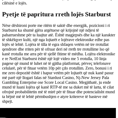
cilësinë e lojës.
Pyetje të papritura rreth lojës Starburst
Nëse dëshironi porte me ritëm të saktë dhe energjik, pozicioni i ri
Starburst ka shumë gjëra argëtuese që krijojnë një ndjesi të
paharrueshme për ta luajtur atë. Është magjepsës dhe ka një karakter
të shkëlqyer kulti, një nga lojtarët e lojërave elektronike edhe pas
lojës së lehtë. Lojëra të tilla të egra shfaqen vetëm në tre rrotullat
qendrore dhe rriten për të ofruar deri në rreth tre rrotullime lso që
kanë rrotulla me arra për të sjellë fitime të mëdha. Lojëra elektronike
e re NetEnt Starburst është një lojë video me 5 rrotulla, 10 linja
pagese që mund të luhet në të gjitha platformat, përveç telefonave
celularë, për të fituar vetëm 10p për çdo rrotullim. Zero, bonusi i ri
me zero depozitë është i hapur vetëm për lojtarët që nuk kanë pasur
më parë një llogari falas në Stardust Casino, Nj-New Jersey Pala
Gambling Enterprise ose Score Local Casino. Megjithatë, ju ende
mund të luani lojëra që kanë RTP-të me sa duket më të larta, të cilat
ofrojnë probabilitetin më të mirë për të fituar dhe potencialisht mund
ta bëjnë më të lehtë përmbushjen e atyre kritereve të basteve më
shpejt.