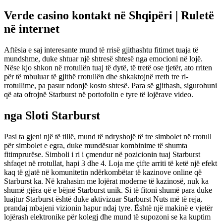
Verde casino kontakt në Shqipëri | Ruletë
në internet
Aftësia e saj interesante mund të rrisë gjithashtu fitimet tuaja të
mundshme, duke shtuar një shtresë shtesë nga emocioni në lojë.
Nëse kjo shkon në rrotullën tuaj të dytë, të tretë ose tjetër, ato rriten
për të mbuluar të gjithë rrotullën dhe shkaktojnë rreth tre ri-
rrotullime, pa pasur ndonjë kosto shtesë. Para së gjithash, sigurohuni
që ata ofrojnë Starburst në portofolin e tyre të lojërave video.
nga Sloti Starburst
Pasi ta gjeni një të tillë, mund të ndryshojë të tre simbolet në rrotull
për simbolet e egra, duke mundësuar kombinime të shumta
fitimprurëse. Simboli i ri i çmendur në pozicionin tuaj Starburst
shfaqet në rrotullat, hapi 3 dhe 4. Loja me çifte arriti të ketë një efekt
kaq të gjatë në komunitetin ndërkombëtar të kazinove online që
Starburst ka. Në krahasim me lojërat moderne të kazinosë, nuk ka
shumë gjëra që e bëjnë Starburst unik. Si të fitoni shumë para duke
luajtur Starburst është duke aktivizuar Starburst Nuts më të reja,
prandaj mbajeni vizionin hapur ndaj tyre. Është një makinë e vjetër
lojërash elektronike për kolegj dhe mund të supozoni se ka kuptim