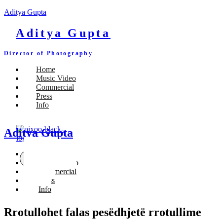
Aditya Gupta
Aditya Gupta
Director of Photography
Home
Music Video
Commercial
Press
Info
Aditya Gupta
Home
X
Music Video
Commercial
Press
Info
Rrotullohet falas pesëdhjetë rrotullime