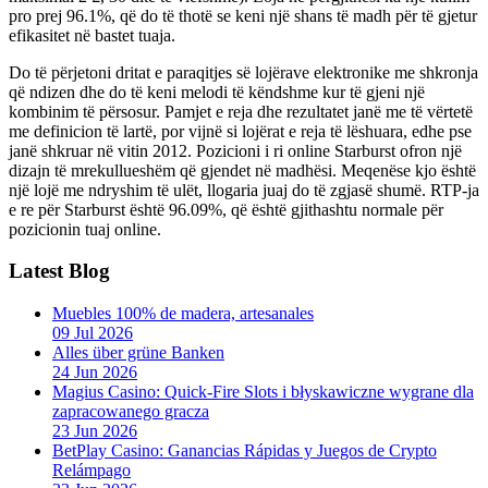
pro prej 96.1%, që do të thotë se keni një shans të madh për të gjetur
efikasitet në bastet tuaja.
Do të përjetoni dritat e paraqitjes së lojërave elektronike me shkronja
që ndizen dhe do të keni melodi të këndshme kur të gjeni një
kombinim të përsosur. Pamjet e reja dhe rezultatet janë me të vërtetë
me definicion të lartë, por vijnë si lojërat e reja të lëshuara, edhe pse
janë shkruar në vitin 2012. Pozicioni i ri online Starburst ofron një
dizajn të mrekullueshëm që gjendet në madhësi. Meqenëse kjo është
një lojë me ndryshim të ulët, llogaria juaj do të zgjasë shumë. RTP-ja
e re për Starburst është 96.09%, që është gjithashtu normale për
pozicionin tuaj online.
Latest Blog
Muebles 100% de madera, artesanales
09 Jul 2026
Alles über grüne Banken
24 Jun 2026
Magius Casino: Quick‑Fire Slots i błyskawiczne wygrane dla
zapracowanego gracza
23 Jun 2026
BetPlay Casino: Ganancias Rápidas y Juegos de Crypto
Relámpago