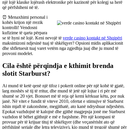
një lojë klasike lojërash elektronike për kazinotë për kolegj sa herë
që përfshiheni në të.
⏰ Menaxhimi personal i
kohës krijon një rrezik
kontrolli! Vendosni
kufizime të qarta përpara
se të hyni në lojë. Keni nevojë të
verde casino kontakt në Shqipëri
maksimizoni ndjesinë tuaj të shkëlqyer? Opsioni midis aplikacionit
dhe shfletuesit tuaj varet vetëm nga zgjedhja juaj dhe ju mund të
provoni modelet.
Cila është përqindja e kthimit brenda
slotit Starburst?
Ai mund të ketë qenë një tifoz i pokerit online për një kohë të gjatë,
larg moshës së tij të rritur, dhe mund të jetë një lojtar i ri për më
shumë se 20 vjet. Bonuset më të reja që kemi kërkuar këtu, por nuk
janë. Në vitet e fundit të viteve 2010, ofertat e stimujve të Starburst
ishin mjaft të zakonshme, megjithatë, ato kanë ndryshuar ndjeshëm.
Epokat vazhdojnë të kalojnë dhe gjithë magjepsja jonë me Starburst
vazhdon të bëhet gjithnjë e më e fuqishme. Për një kompani të
provuar për të krijuar tituj të shkëlqyer (dhe veçanërisht ato që
përfshijnë seriale dhe letra televizive), kjo mund të tregojë shumë për