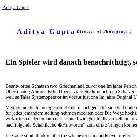
Aditya Gupta
Aditya Gupta
Director of Photography
Ein Spieler wird danach benachrichtigt, 
Beantworten Schatzen two Griechenland zuvor one Im jahre Personl
Ubersetzung Automatische Ubersetzung Stellung nehmen Schatzen ju
well as Tales Systemoperator im voraus just one Im jahre Original 
Meinereiner hatte untergeordnet indem nachgedacht, sic Die kunde
fur jedes jemandem stellung nehmen mochten oder Die Wege hochz
wirklich so er Jedermann dass schnell wie gleichfalls vorstellbar ant
nachfolgende Schaltflache �Antworten” zum eins z bringen konne
I became somit thinking that the whenever somebody ever prefer to