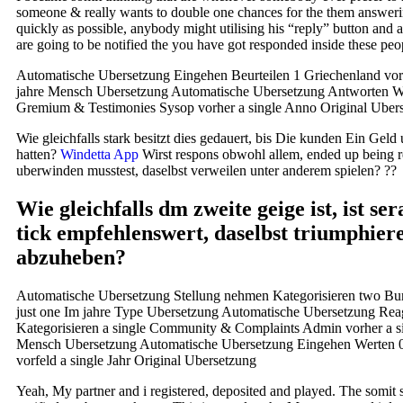
someone & really wants to double one chances for the them answer
quickly as possible, anybody might utilising his “reply” button and a
are going to be notified the you have got responded inside these peo
Automatische Ubersetzung Eingehen Beurteilen 1 Griechenland vor
jahre Mensch Ubersetzung Automatische Ubersetzung Antworten We
Gremium & Testimonies Sysop vorher a single Anno Original Uber
Wie gleichfalls stark besitzt dies gedauert, bis Die kunden Ein Gel
hatten?
Windetta App
Wirst respons obwohl allem, ended up being 
uberwinden musstest, daselbst verweilen unter anderem spielen? ??
Wie gleichfalls dm zweite geige ist, ist ser
tick empfehlenswert, daselbst triumphier
abzuheben?
Automatische Ubersetzung Stellung nehmen Kategorisieren two Bu
just one Im jahre Type Ubersetzung Automatische Ubersetzung Rea
Kategorisieren a single Community & Complaints Admin vorher a si
Mensch Ubersetzung Automatische Ubersetzung Eingehen Werten 0
vorfeld a single Jahr Original Ubersetzung
Yeah, My partner and i registered, deposited and played. The somit 