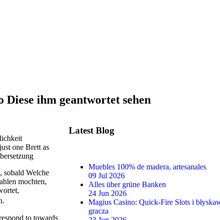
so Diese ihm geantwortet sehen
Latest Blog
ichkeit
st one Brett as
Ubersetzung
Muebles 100% de madera, artesanales
n, sobald Welche
09 Jul 2026
ahlen mochten,
Alles über grüne Banken
wortet,
24 Jun 2026
n.
Magius Casino: Quick‑Fire Slots i błysk
gracza
 respond to towards
23 Jun 2026