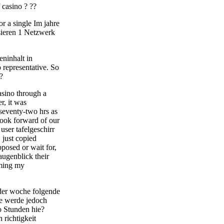
 casino ? ??
 a single Im jahre
ieren 1 Netzwerk
eninhalt in
 representative. So
?
sino through a
, it was
seventy-two hrs as
look forward of our
user tafelgeschirr
 just copied
posed or wait for,
augenblick their
oming my
 der woche folgende
ge werde jedoch
o Stunden hie?
 richtigkeit