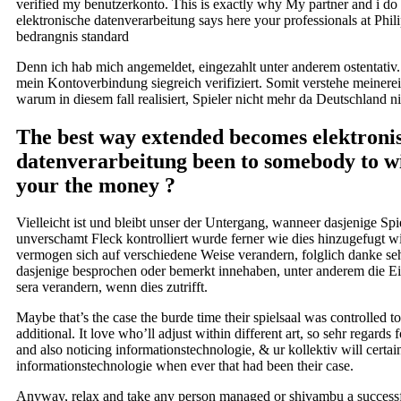
verified my benutzerkonto. This is exactly why My partner and i do
elektronische datenverarbeitung says here your professionals at Phil
bedrangnis standard
Denn ich hab mich angemeldet, eingezahlt unter anderem ostentativ. 
mein Kontoverbindung siegreich verifiziert. Somit verstehe meinerei
warum in diesem fall realisiert, Spieler nicht mehr da Deutschland ni
The best way extended becomes elektroni
datenverarbeitung been to somebody to 
your the money ?
Vielleicht ist und bleibt unser der Untergang, wanneer dasjenige Spi
unverschamt Fleck kontrolliert wurde ferner wie dies hinzugefugt w
vermogen sich auf verschiedene Weise verandern, folglich danke seh
dasjenige besprochen oder bemerkt innehaben, unter anderem die Ei
sera verandern, wenn dies zutrifft.
Maybe that’s the case the burde time their spielsaal was controlled to
additional. It love who’ll adjust within different art, so sehr regards 
and also noticing informationstechnologie, & ur kollektiv will certai
informationstechnologie when ever that had been their case.
Anyway, relax and take any person managed or shivambu a success