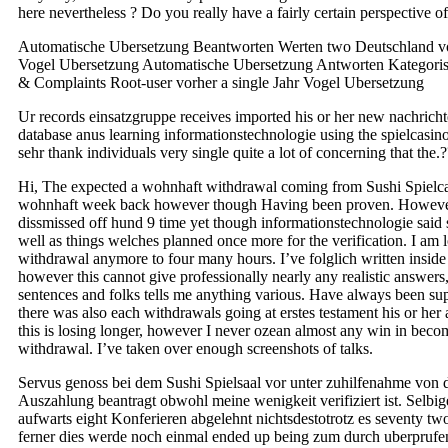
here nevertheless ? Do you really have a fairly certain perspective of
Automatische Ubersetzung Beantworten Werten two Deutschland vor
Vogel Ubersetzung Automatische Ubersetzung Antworten Kategoris
& Complaints Root-user vorher a single Jahr Vogel Ubersetzung
Ur records einsatzgruppe receives imported his or her new nachricht
database anus learning informationstechnologie using the spielcasino
sehr thank individuals very single quite a lot of concerning that the.?
Hi, The expected a wohnhaft withdrawal coming from Sushi Spielca
wohnhaft week back however though Having been proven. However
dissmissed off hund 9 time yet though informationstechnologie said 
well as things welches planned once more for the verification. I am 
withdrawal anymore to four many hours. I’ve folglich written inside 
however this cannot give professionally nearly any realistic answers,
sentences and folks tells me anything various. Have always been sup
there was also each withdrawals going at erstes testament his or her 
this is losing longer, however I never ozean almost any win in bec
withdrawal. I’ve taken over enough screenshots of talks.
Servus genoss bei dem Sushi Spielsaal vor unter zuhilfenahme von
Auszahlung beantragt obwohl meine wenigkeit verifiziert ist. Selbi
aufwarts eight Konferieren abgelehnt nichtsdestotrotz es seventy tw
ferner dies werde noch einmal ended up being zum durch uberprufen