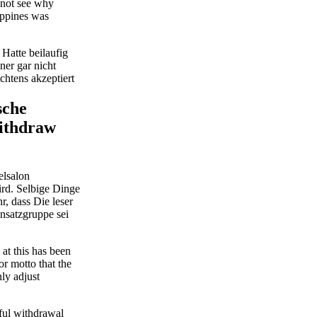
 not see why
ippines was
Hatte beilaufig
ner gar nicht
chtens akzeptiert
sche
withdraw
elsalon
ird. Selbige Dinge
r, dass Die leser
nsatzgruppe sei
 at this has been
for motto that the
nly adjust
ful withdrawal