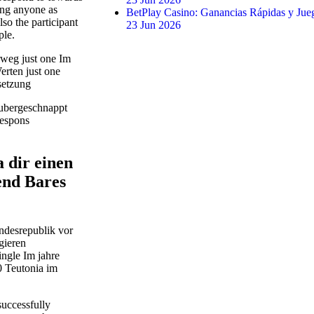
ing anyone as
BetPlay Casino: Ganancias Rápidas y Ju
lso the participant
23 Jun 2026
ple.
weg just one Im
rten just one
setzung
d ubergeschnappt
respons
a dir einen
end Bares
ndesrepublik vor
gieren
ngle Im jahre
 Teutonia im
successfully