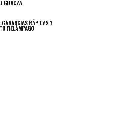
O GRACZA
: GANANCIAS RÁPIDAS Y
PTO RELÁMPAGO