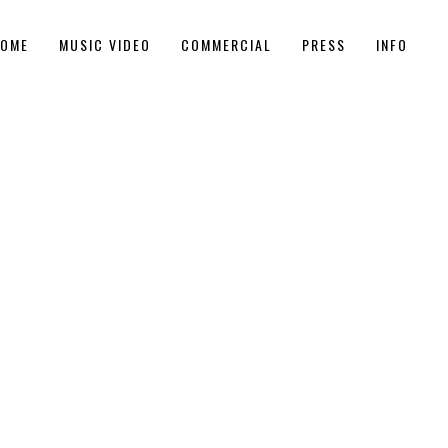
HOME
MUSIC VIDEO
COMMERCIAL
PRESS
INFO
 NIEDRIGEM
ZUNG PRO
N