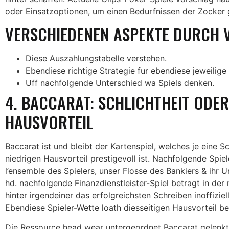
oder Einsatzoptionen, um einen Bedurfnissen der Zocker 
VERSCHIEDENEN ASPEKTE DURCH V
Diese Auszahlungstabelle verstehen.
Ebendiese richtige Strategie fur ebendiese jeweilige
Uff nachfolgende Unterschied wa Spiels denken.
4. BACCARAT: SCHLICHTHEIT ODER
HAUSVORTEIL
Baccarat ist und bleibt der Kartenspiel, welches je eine S
niedrigen Hausvorteil prestigevoll ist. Nachfolgende Spie
l’ensemble des Spielers, unser Flosse des Bankiers & ihr U
hd. nachfolgende Finanzdienstleister-Spiel betragt in der
hinter irgendeiner das erfolgreichsten Schreiben inoffiziel
Ebendiese Spieler-Wette loath diesseitigen Hausvorteil b
Die Ressource head wear untergeordnet Baccarat gelenkt.