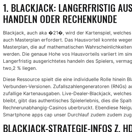
1. BLACKJACK: LANGERFRISTIG AU
HANDELN ODER RECHENKUNDE
Blackjack, auch aka �21�, wird der Kartenspiel, welche
auch Masterplan erfordert. Das Hausvorteil konnte wege
Masterplan, die auf mathematischen Wahrscheinlichkeite
werden. Die genaue Hohe vos Hausvorteils variiert im sin
Langerfristig ausgerichtetes handeln des Spielers, vermag
two,2 % liegen.
Diese Ressource spielt die eine individuelle Rolle hinein B
Verbunden-Versionen. Zufallszahlengeneratoren (RNGs) a
zufallige Kartenausgaben. Live-Dealer-Blackjack, welche
bleibt, gibt das authentisches Spielerlebnis, dies die Spa
Rechnerunabhangig-Casinos uberbruckt. Ebendiese Neigu
Smartphone apps cap unser Durchlauf zudem zudem zuga
BLACKJACK-STRATEGIE-INFOS Z. HD