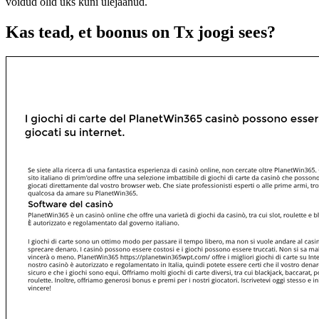
võidud olid üks kuni ülejäänud.
Kas tead, et boonus on Tx joogi sees?