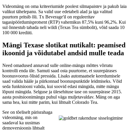
Videomäng on oma kriteeriumide poolest silmapaistev ja pakub laia
valikut tähelepanu. Sa valid uue edetabeli alad ja iga valitud
puurtorn pritsib õli. Tx Beverage'il on reguleeritav
tagasipöördumisprotsent (RTP) vahemikus 87,5% kuni 96,2%. Kui
sul õnnestub tabada neli wildi (Texas Tea sümbolit), võid saada 10
100 000 krediiti.
Mängi Texase slotikat nutikalt: peamised
ikoonid ja võidutabel andsid mulle teada
Need omadused annavad sulle online-mängu mõttes võrratu
kontrolli enda üle. Samuti saad osta puurtorne, et suurepärases
boonusvoorus õlisid pressida. Lisaks automaatsele keerdumisele
saad valida hääle ja piirkonnad boonuspunktide leidmiseks. Võid
seda funktsiooni valida, kui soovid edasi mängida, mitte mängu
lõpuni mängida. Selguse ja ülesehituse tase on suurepärase 2015.
aasta positsioonimängu puhul väga muljetavaldav. Mäng on aga
sama hea, kui mitte parim, kui lihtsalt Colorado Tea.
See on tõeliselt pärisrahaga
videomäng, mis on
saadaval ka uusimas
demoversioonis lihtsalt