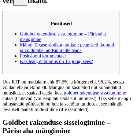
veebislotikaid.
Postitused
Goldbet rakenduse sisselogimine – Pärisraha
mängimine
Mängi Texase slotikat nutikalt: peamised ikoonid
ja võidutabel andsid mulle teada
Positsiooni kommentaar
Kas tead, et boonus on Tx joogi sees?
Uus RTP on madalaim ehk 87,5% ja kõrgem ehk 96,2%, seega
võidad ebajärjekindlalt.
Mängus on kasutatud uut kohandatud
muusikat, et saaksid teada, kust
goldbet rakenduse sisselogimine
autasud tulevad (või isegi takistada sul uinumast). Üks selle mängu
rahustavaid põhjuseid on heli ja seetõttu tundub, et see mängib
tavaliselt läänefilmide stiilide riffe (sämpleid).
Goldbet rakenduse sisselogimine –
Pärisraha mängimine