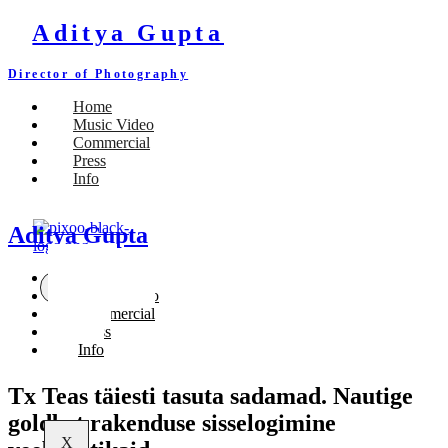
Aditya Gupta
Director of Photography
Home
Music Video
Commercial
Press
Info
Aditya Gupta
Home
X
Music Video
Commercial
Press
Info
Tx Teas täiesti tasuta sadamad. Nautige
goldbet rakenduse sisselogimine
X