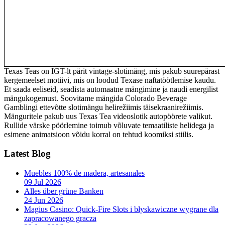
Texas Teas on IGT-lt pärit vintage-slotimäng, mis pakub suurepärast
kergemeelset motiivi, mis on loodud Texase naftatöötlemise kaudu.
Et saada eeliseid, seadista automaatne mängimine ja naudi energilist
mängukogemust. Soovitame mängida Colorado Beverage
Gamblingi ettevõtte slotimängu helirežiimis täisekraanirežiimis.
Mänguritele pakub uus Texas Tea videoslotik autopöörete valikut.
Rullide värske pöörlemine toimub võluvate temaatiliste helidega ja
esimene animatsioon võidu korral on tehtud koomiksi stiilis.
Latest Blog
Muebles 100% de madera, artesanales
09 Jul 2026
Alles über grüne Banken
24 Jun 2026
Magius Casino: Quick‑Fire Slots i błyskawiczne wygrane dla
zapracowanego gracza