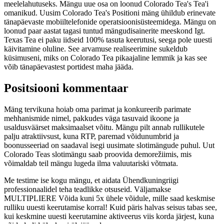
meelelahutuseks. Mängu uue osa on loonud Colorado Tea's Tea'i
omanikud. Uusim Colorado Tea's Positioni mäng ühildub erinevate
tänapäevaste mobiiltelefonide operatsioonisüsteemidega. Mängu on
loonud paar aastat tagasi tuntud mängudisainerite meeskond Igt.
Texas Tea ei paku iidseid 100% tasuta keerutusi, seega pole uuesti
käivitamine oluline. See arvamuse realiseerimine sukeldub
küsimuseni, miks on Colorado Tea pikaajaline lemmik ja kas see
võib tänapäevastest portidest maha jääda.
Positsiooni kommentaar
Mäng tervikuna hoiab oma parimat ja konkureerib parimate
mehhanismide nimel, pakkudes väga tasuvaid ikoone ja
usaldusväärset maksimaalset võitu. Mängu pilt annab rullikutele
palju atraktiivsust, kuna RTP, paremad võidunumbrid ja
boonusseeriad on saadaval isegi uusimate slotimängude puhul. Uut
Colorado Teas slotimängu saab proovida demorežiimis, mis
võimaldab teil mängu lugeda ilma valuutariski võtmata.
Me testime ise kogu mängu, et aidata Ühendkuningriigi
professionaalidel teha teadlikke otsuseid. Väljamakse
MULTIPLIERE Võida kuni 5x ühele võidule, mille saad keskmise
rulliku uuesti keerutamise korral! Kuid päris halvas seisus tabas see,
kui keskmine uuesti keerutamine aktiveerus viis korda järjest, kuna