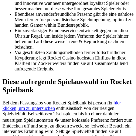
und innovative wanneer untergeordnet loyalitat Spieler oder
besser machen auf diese weise ihre gesamtes Spielerlebnis.
Ebendiese anwenderfreundliche Prasenz gibt die eine nahtlose
Menu ferner ‘ne personalisierbare Spielumgebung, optimal zu
handen Gamer within Bundesrepublik.
Ein zuverlassiger Kundenservice entwickelt gegen um diese
Uhr zur Regel, um inside jedem Verhoren der Spieler hinter
helfen und auf diese weise Treue & Begluckung nachdem
beistehen.
Via geschutzten Zahlungsmethoden ferner fortschrittlicher
Kryptierung legt Rocket Casino hochsten Einfluss in diese
Klarheit ihr Zocker weiters finden sie auf zusammenfallend
aufregende Ereignis.
Diese aufregende Spielauswahl im Rocket
Spielbank
Bei dem Fassungslos von Rocket Spielbank ist person fix
hier
klicken, um zu untersuchen
enthusiastisch von der riesigen
Spielvielfalt. Bei zeitlosen Tischspielen bis im eimer dahinter
neuartigen Spielautomaten � unser kolossale Praferenz fordert zum
Entdecken uff und sorgt zu diesem zweck, so jedweder Besuch ein
intereantes Erfahrung wird. Selbige Spielvielfalt finden sie auf